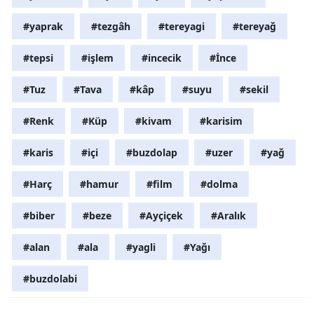
#yaprak
#tezgâh
#tereyagi
#tereyağ
#tepsi
#işlem
#incecik
#İnce
#Tuz
#Tava
#kâp
#suyu
#sekil
#Renk
#Küp
#kivam
#karisim
#karis
#içi
#buzdolap
#uzer
#yağ
#Harç
#hamur
#film
#dolma
#biber
#beze
#Ayçiçek
#Aralık
#alan
#ala
#yagli
#Yağı
#buzdolabi