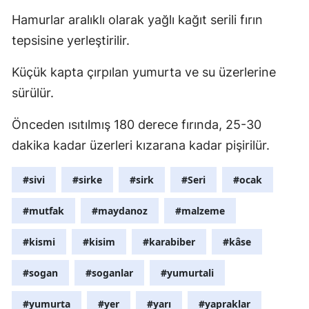
Hamurlar aralıklı olarak yağlı kağıt serili fırın
tepsisine yerleştirilir.
Küçük kapta çırpılan yumurta ve su üzerlerine
sürülür.
Önceden ısıtılmış 180 derece fırında, 25-30
dakika kadar üzerleri kızarana kadar pişirilür.
#sivi
#sirke
#sirk
#Seri
#ocak
#mutfak
#maydanoz
#malzeme
#kismi
#kisim
#karabiber
#kâse
#sogan
#soganlar
#yumurtali
#yumurta
#yer
#yarı
#yapraklar