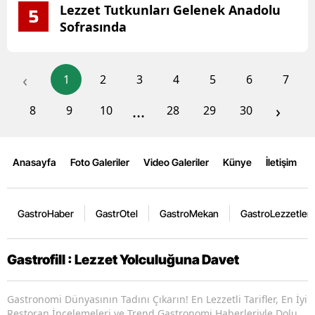
Lezzet Tutkunları Gelenek Anadolu
5
Sofrasında
‹
1
2
3
4
5
6
7
...
›
8
9
10
28
29
30
Anasayfa
Foto Galeriler
Video Galeriler
Künye
İletişim
GastroHaber
GastrOtel
GastroMekan
GastroLezzetler
Gastrofill : Lezzet Yolculuğuna Davet
Gastronomi Dünyasının Tadını Çıkarın! En Lezzetli Tarifler, En İyi
Restoran İncelemeleri ve Trend Gastronomi Haberleriyle Dolu