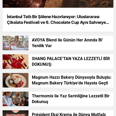
İstanbul Tatlı Bir Şölene Hazırlanıyor: Uluslararası
Çikolata Festivali ve 6. Chocolate Cup Aynı Sahneye
Çıkıyor!
AVOYA Blend ile Günün Her Anında Bi’
Yenilik Var
SHANG PALACE’TAN YAZA LEZZETLİ BİR
DOKUNUŞ:
Magnum Hazzı Bakery Dünyasıyla Buluştu:
Magnum Bakery Türkiye’de Hayata Geçti
Thermomix ile Yaz Serinliğine Lezzetli Bir
Dokunuş
Président Ekşi Krema ile Dünya Mutfağı