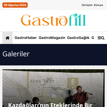
08 Ağustos 2026
İletişim
Künye
GastroHaber
GastroMagazin
GastroSağlık
GastroKi
Galeriler
Kazdağları’nın Eteklerinde Bir