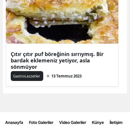
Çıtır çıtır puf böreğinin sırrıymış. Bir
bardak eklemeniz yetiyor, asla
sönmüyor
GastroLezzetler
13 Temmuz 2023
Anasayfa
Foto Galeriler
Video Galeriler
Künye
İletişim