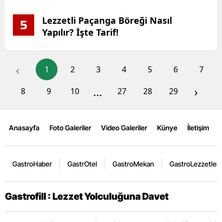
Lezzetli Paçanga Böreği Nasıl
5
Yapılır? İşte Tarif!
‹
1
2
3
4
5
6
7
...
›
8
9
10
27
28
29
Anasayfa
Foto Galeriler
Video Galeriler
Künye
İletişim
GastroHaber
GastrOtel
GastroMekan
GastroLezzetler
Gastrofill : Lezzet Yolculuğuna Davet