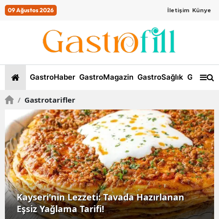
09 Ağustos 2026
İletişim
Künye
GastroHaber
GastroMagazin
GastroSağlık
GastroKi
/
Gastrotarifler
Kayseri'nin Lezzeti: Tavada Hazırlanan
Eşsiz Yağlama Tarifi!