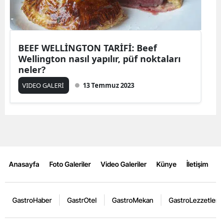
BEEF WELLİNGTON TARİFİ: Beef
Wellington nasıl yapılır, püf noktaları
neler?
VIDEO GALERİ
13 Temmuz 2023
Anasayfa
Foto Galeriler
Video Galeriler
Künye
İletişim
GastroHaber
GastrOtel
GastroMekan
GastroLezzetler