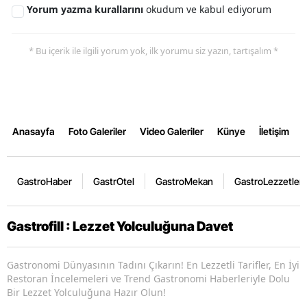
Yorum yazma kurallarını
okudum ve kabul ediyorum
* Bu içerik ile ilgili yorum yok, ilk yorumu siz yazın, tartışalım *
Anasayfa
Foto Galeriler
Video Galeriler
Künye
İletişim
GastroHaber
GastrOtel
GastroMekan
GastroLezzetler
Gastrofill : Lezzet Yolculuğuna Davet
Gastronomi Dünyasının Tadını Çıkarın! En Lezzetli Tarifler, En İyi
Restoran İncelemeleri ve Trend Gastronomi Haberleriyle Dolu
Bir Lezzet Yolculuğuna Hazır Olun!