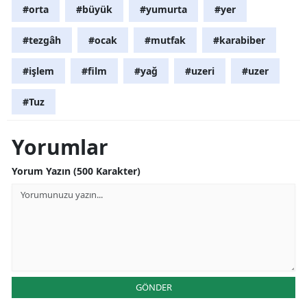
#orta
#büyük
#yumurta
#yer
#tezgâh
#ocak
#mutfak
#karabiber
#işlem
#film
#yağ
#uzeri
#uzer
#Tuz
Yorumlar
Yorum Yazın (500 Karakter)
GÖNDER