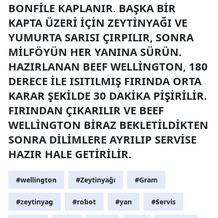
BONFILE KAPLANIR. BAŞKA BIR
KAPTA ÜZERI IÇIN ZEYTINYAĞI VE
YUMURTA SARISI ÇIRPILIR, SONRA
MILFÖYÜN HER YANINA SÜRÜN.
HAZIRLANAN BEEF WELLINGTON, 180
DERECE ILE ISITILMIŞ FIRINDA ORTA
KARAR ŞEKILDE 30 DAKIKA PIŞIRILIR.
FIRINDAN ÇIKARILIR VE BEEF
WELLINGTON BIRAZ BEKLETILDIKTEN
SONRA DILIMLERE AYRILIP SERVISE
HAZIR HALE GETIRILIR.
#wellington
#Zeytinyağı
#Gram
#zeytinyag
#robot
#yan
#Servis