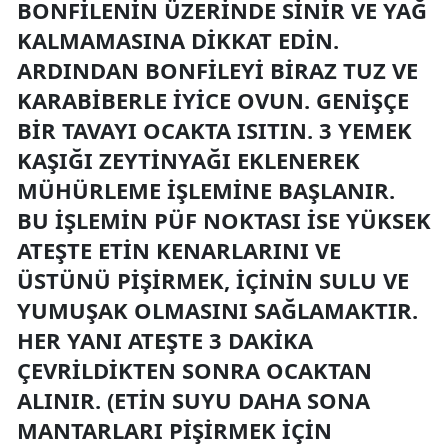
BONFILENIN ÜZERINDE SINIR VE YAĞ
KALMAMASINA DIKKAT EDIN.
ARDINDAN BONFILEYI BIRAZ TUZ VE
KARABIBERLE IYICE OVUN. GENIŞÇE
BIR TAVAYI OCAKTA ISITIN. 3 YEMEK
KAŞIĞI ZEYTINYAĞI EKLENEREK
MÜHÜRLEME IŞLEMINE BAŞLANIR.
BU IŞLEMIN PÜF NOKTASI ISE YÜKSEK
ATEŞTE ETIN KENARLARINI VE
ÜSTÜNÜ PIŞIRMEK, IÇININ SULU VE
YUMUŞAK OLMASINI SAĞLAMAKTIR.
HER YANI ATEŞTE 3 DAKIKA
ÇEVRILDIKTEN SONRA OCAKTAN
ALINIR. (ETIN SUYU DAHA SONA
MANTARLARI PIŞIRMEK IÇIN