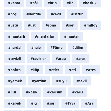
#kenar
#hâl
#fırın
#fir
#bosluk
#boş
#Bonfile
#ceviz
#ustun
#ustu
#üst
#sona
#son
#milfoy
#mantarli
#mantarlar
#mantar
#hardal
#hale
#Füme
#dilim
#cevizli
#cevizler
#arası
#aras
#nokta
#kâp
#etler
#eti
#Ateş
#yemek
#yardım
#suyu
#sekil
#Püf
#kasik
#karisim
#karis
#kabuk
#içi
#sari
#Tava
#Ara