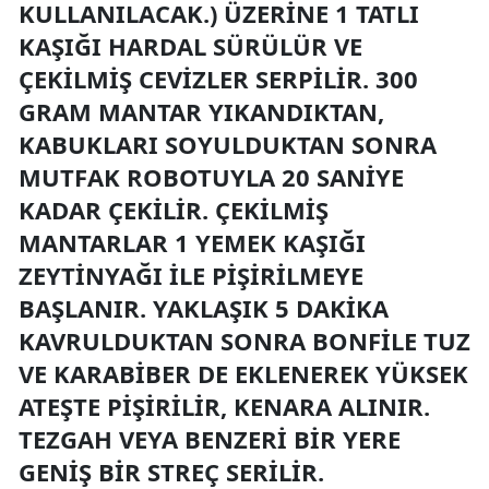
KULLANILACAK.) ÜZERINE 1 TATLI
KAŞIĞI HARDAL SÜRÜLÜR VE
ÇEKILMIŞ CEVIZLER SERPILIR. 300
GRAM MANTAR YIKANDIKTAN,
KABUKLARI SOYULDUKTAN SONRA
MUTFAK ROBOTUYLA 20 SANIYE
KADAR ÇEKILIR. ÇEKILMIŞ
MANTARLAR 1 YEMEK KAŞIĞI
ZEYTINYAĞI ILE PIŞIRILMEYE
BAŞLANIR. YAKLAŞIK 5 DAKIKA
KAVRULDUKTAN SONRA BONFILE TUZ
VE KARABIBER DE EKLENEREK YÜKSEK
ATEŞTE PIŞIRILIR, KENARA ALINIR.
TEZGAH VEYA BENZERI BIR YERE
GENIŞ BIR STREÇ SERILIR.