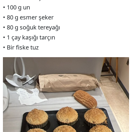
• 100 g un
• 80 g esmer şeker
• 80 g soğuk tereyağı
• 1 çay kaşığı tarçın
• Bir fiske tuz