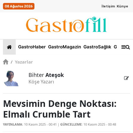
08 Ağustos 2026
İletişim
Künye
GastroHaber
GastroMagazin
GastroSağlık
GastroKi
/
Yazarlar
Bihter
Ateşok
Köşe Yazarı
Mevsimin Denge Noktası:
Elmalı Crumble Tart
YAYINLAMA:
10 Kasım 2025 - 00:41
|
GÜNCELLEME:
10 Kasım 2025 - 00:48