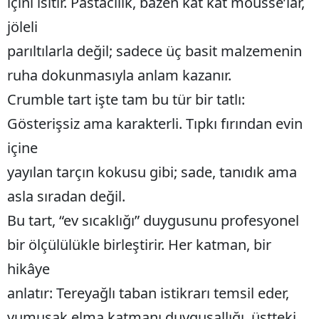
içini ısıtır. Pastacılık, bazen kat kat mousse’lar,
jöleli
parıltılarla değil; sadece üç basit malzemenin
ruha dokunmasıyla anlam kazanır.
Crumble tart işte tam bu tür bir tatlı:
Gösterişsiz ama karakterli. Tıpkı fırından evin
içine
yayılan tarçın kokusu gibi; sade, tanıdık ama
asla sıradan değil.
Bu tart, “ev sıcaklığı” duygusunu profesyonel
bir ölçülülükle birleştirir. Her katman, bir
hikâye
anlatır: Tereyağlı taban istikrarı temsil eder,
yumuşak elma katmanı duygusallığı, üstteki