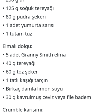
• 125 g soğuk tereyağı
• 80 g pudra şekeri
• 1 adet yumurta sarısı
• 1 tutam tuz
Elmalı dolgu:
• 5 adet Granny Smith elma
• 40 g tereyağı
• 60 g toz şeker
• 1 tatlı kaşığı tarçın
• Birkaç damla limon suyu
• 30 g kavrulmuş ceviz veya file badem
Crumble karışımı: