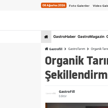
08 Ağustos 2026
Foto Galeriler
Video Gale
GastroHaber
GastroMagazin
G
GastroTarım
Organik Tarım
Gastrofill
Organik Tarı
Şekillendirm
GastroFill
Editör