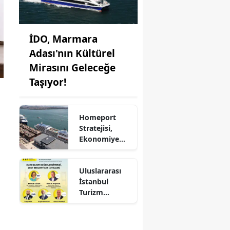
İDO, Marmara
Adası'nın Kültürel
Mirasını Geleceğe
Taşıyor!
Homeport
Stratejisi,
Ekonomiye
Milyonlarca
Dolar Katkı
Uluslararası
Sağlıyor!
İstanbul
Turizm
Fuarı'nda
Otelciliğin
Geleceği