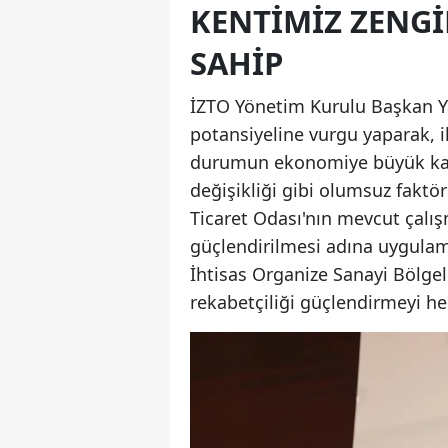
KENTIMIZ ZENGI
SAHIP
İZTO Yönetim Kurulu Başkan Yar
potansiyeline vurgu yaparak, i
durumun ekonomiye büyük katkıl
değişikliği gibi olumsuz faktör
Ticaret Odası'nın mevcut çalışm
güçlendirilmesi adına uygulam
İhtisas Organize Sanayi Bölgele
rekabetçiliği güçlendirmeyi hed