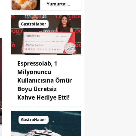
Yumurta:
Pratik ve
Farklı Bir
Kahvaltı
GastroHaber
Seçeneği
Espressolab, 1
Milyonuncu
Kullanıcısına Ömür
Boyu Ücretsiz
Kahve Hediye Etti!
GastroHaber