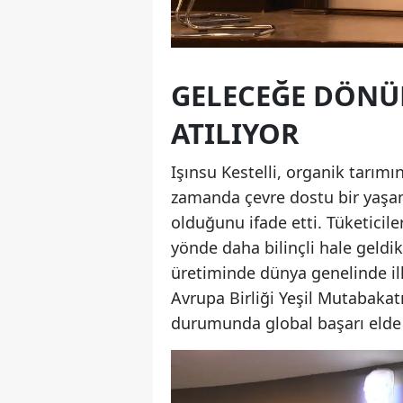
GELECEĞE DÖNÜK
ATILIYOR
Işınsu Kestelli, organik tarımı
zamanda çevre dostu bir yaşam 
olduğunu ifade etti. Tüketicile
yönde daha bilinçli hale geldikl
üretiminde dünya genelinde ilk
Avrupa Birliği Yeşil Mutabakat
durumunda global başarı elde 