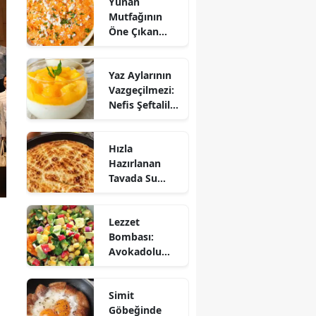
Yunan
Mutfağının
Öne Çıkan
Mezesi:
Tirokafteri
Yaz Aylarının
Nasıl Yapılır?
Vazgeçilmezi:
Nefis Şeftalili
Muhallebi
Tarifi!
Hızla
Hazırlanan
Tavada Su
Böreği Tarifi:
10 Dakikada
Lezzet
Sofralarınıza
Bombası:
Lezzet Katın!
Avokadolu
Mısır Salatası
Nasıl Yapılır?
Simit
Göbeğinde