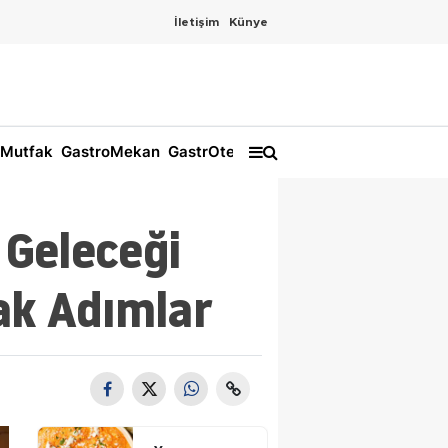
İletişim
Künye
Mutfak
GastroMekan
GastrOtel
 Geleceği
cak Adımlar