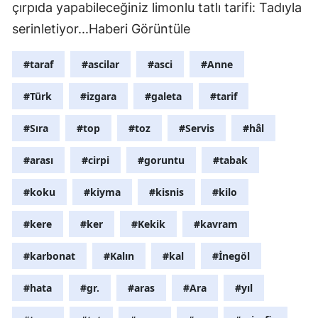
çırpıda yapabileceğiniz limonlu tatlı tarifi: Tadıyla
serinletiyor...Haberi Görüntüle
#taraf
#ascilar
#asci
#Anne
#Türk
#izgara
#galeta
#tarif
#Sıra
#top
#toz
#Servis
#hâl
#arası
#cirpi
#goruntu
#tabak
#koku
#kiyma
#kisnis
#kilo
#kere
#ker
#Kekik
#kavram
#karbonat
#Kalın
#kal
#İnegöl
#hata
#gr.
#aras
#Ara
#yıl