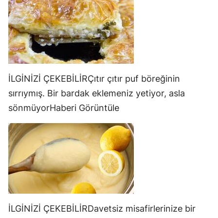
İLGİNİZİ ÇEKEBİLİRÇıtır çıtır puf böreğinin
sırrıymış. Bir bardak eklemeniz yetiyor, asla
sönmüyorHaberi Görüntüle
İLGİNİZİ ÇEKEBİLİRDavetsiz misafirlerinize bir