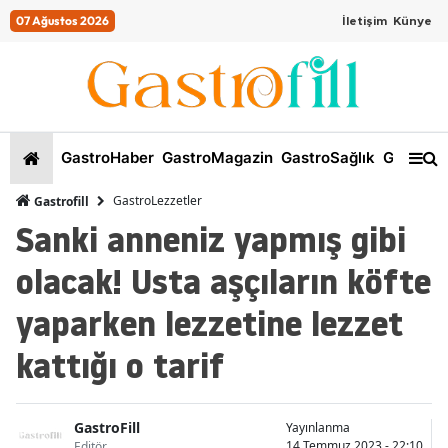
07 Ağustos 2026
İletişim
Künye
GastroHaber
GastroMagazin
GastroSağlık
GastroKi
GastroLezzetler
Gastrofill
Sanki anneniz yapmış gibi
olacak! Usta aşçıların köfte
yaparken lezzetine lezzet
kattığı o tarif
GastroFill
Yayınlanma
14 Temmuz 2023 - 22:10
Editör