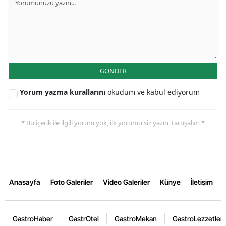
GÖNDER
Yorum yazma kurallarını
okudum ve kabul ediyorum
* Bu içerik ile ilgili yorum yok, ilk yorumu siz yazın, tartışalım *
Anasayfa
Foto Galeriler
Video Galeriler
Künye
İletişim
GastroHaber
GastrOtel
GastroMekan
GastroLezzetler