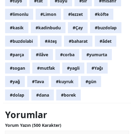
#tuyo
#tat
#suyu
#sır
#misafir
#limonlu
#Limon
#lezzet
#köfte
#kasik
#kadinbudu
#Çay
#buzdolap
#buzdolabi
#Ateş
#baharat
#âdet
#parça
#ilâve
#corba
#yumurta
#sogan
#mutfak
#yagli
#Yağı
#yağ
#Tava
#kuyruk
#gün
#dolap
#dana
#borek
Yorumlar
Yorum Yazın (500 Karakter)