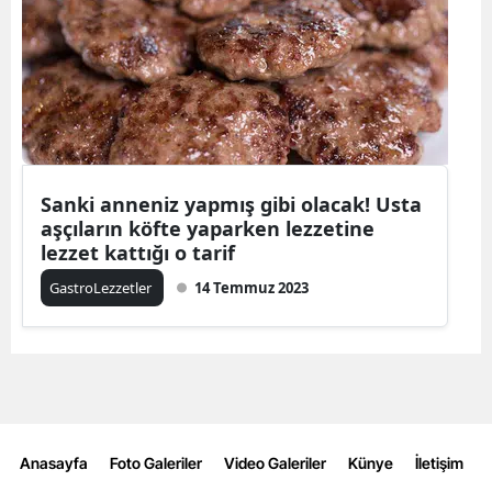
Sanki anneniz yapmış gibi olacak! Usta
aşçıların köfte yaparken lezzetine
lezzet kattığı o tarif
GastroLezzetler
14 Temmuz 2023
Anasayfa
Foto Galeriler
Video Galeriler
Künye
İletişim