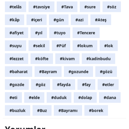
#telâs
#tavsiye
#Tava
#sure
#söz
#kâp
#içeri
#gün
#azi
#Ateş
#afiyet
#yıl
#tuyo
#Tencere
#suyu
#sekil
#Püf
#lokum
#lok
#lezzet
#köfte
#kivam
#kadinbudu
#baharat
#Bayram
#gozunde
#gözü
#gozde
#göz
#fayda
#fay
#etler
#eti
#elde
#duduk
#dolap
#dana
#buzluk
#Buz
#Bayramı
#borek