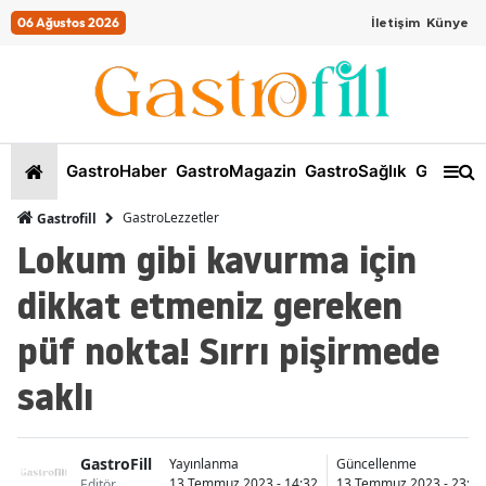
06 Ağustos 2026
İletişim
Künye
GastroHaber
GastroMagazin
GastroSağlık
GastroKi
GastroLezzetler
Gastrofill
Lokum gibi kavurma için
dikkat etmeniz gereken
püf nokta! Sırrı pişirmede
saklı
GastroFill
Yayınlanma
Güncellenme
13 Temmuz 2023 - 14:32
13 Temmuz 2023 - 23:09
Editör