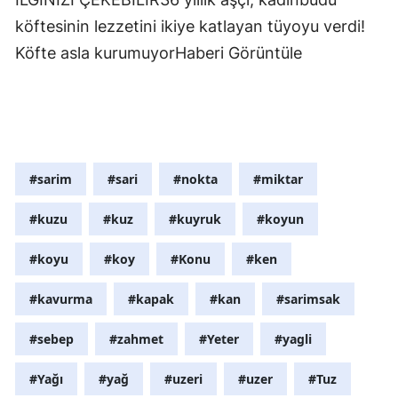
köftesinin lezzetini ikiye katlayan tüyoyu verdi!
Köfte asla kurumuyorHaberi Görüntüle
#sarim
#sari
#nokta
#miktar
#kuzu
#kuz
#kuyruk
#koyun
#koyu
#koy
#Konu
#ken
#kavurma
#kapak
#kan
#sarimsak
#sebep
#zahmet
#Yeter
#yagli
#Yağı
#yağ
#uzeri
#uzer
#Tuz