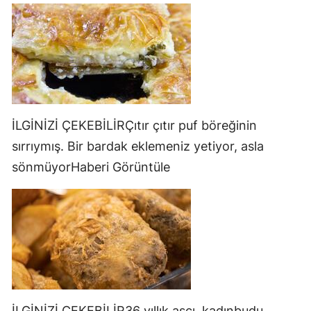
İLGİNİZİ ÇEKEBİLİRÇıtır çıtır puf böreğinin
sırrıymış. Bir bardak eklemeniz yetiyor, asla
sönmüyorHaberi Görüntüle
İLGİNİZİ ÇEKEBİLİR36 yıllık aşçı, kadınbudu