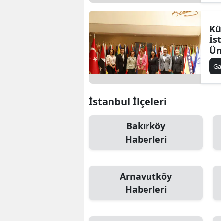
Kü
İs
Ün
Ga
Ga
Yen
İstanbul İlçeleri
Bakırköy
Haberleri
Arnavutköy
Haberleri