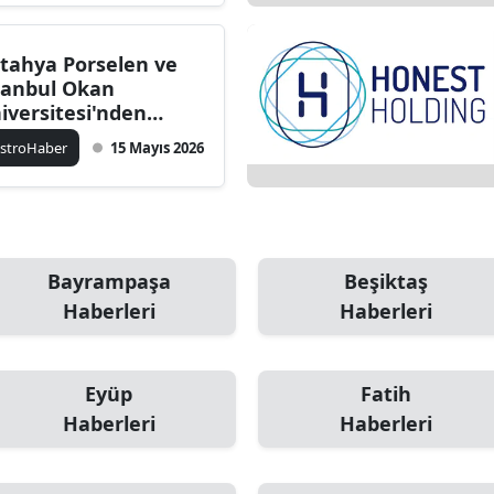
tahya Porselen ve
tanbul Okan
iversitesi'nden
stronomi Alanına
stroHaber
15 Mayıs 2026
ilikçi İş Birliği
Bayrampaşa
Beşiktaş
Haberleri
Haberleri
Eyüp
Fatih
Haberleri
Haberleri