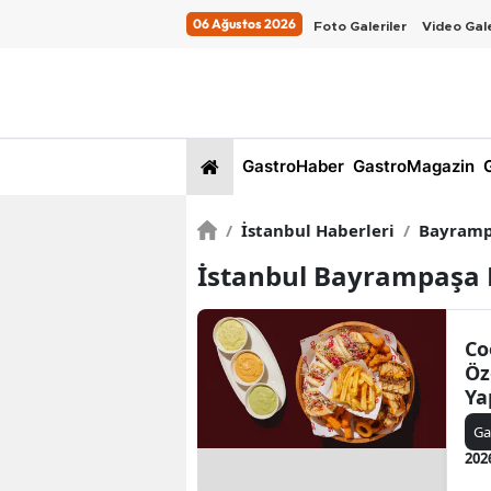
06 Ağustos 2026
Foto Galeriler
Video Gale
GastroHaber
GastroMagazin
G
/
İstanbul Haberleri
/
Bayramp
İstanbul Bayrampaşa 
Co
Öz
Ya
Ye
Ga
202