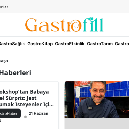
riler
astroSağlık
GastroKitap
GastroEtkinlik
GastroTarım
Gastro
aşa
Haberleri
okshop'tan Babaya
el Sürpriz: Jest
pmak İsteyenler İçin
ni Kampanya!
stroHaber
21 Haziran
6