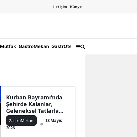
İletişim
Künye
Mutfak
GastroMekan
GastrOtel
Kurban Bayramı'nda
Şehirde Kalanlar,
Geleneksel Tatlarla
Bayramı Kutluyor!
GastroMekan
18 Mayıs
2026