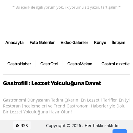
* Bu içerik ile ilgili yorum yok, ilk yorumu siz yazın, tartışalım *
Anasayfa
Foto Galeriler
Video Galeriler
Künye
İletişim
GastroHaber
GastrOtel
GastroMekan
GastroLezzetler
Gastrofill : Lezzet Yolculuğuna Davet
Gastronomi Dünyasının Tadını Çıkarın! En Lezzetli Tarifler, En İyi
Restoran İncelemeleri ve Trend Gastronomi Haberleriyle Dolu
Bir Lezzet Yolculuğuna Hazır Olun!
RSS
Copyright © 2026 . Her hakkı saklıdır.