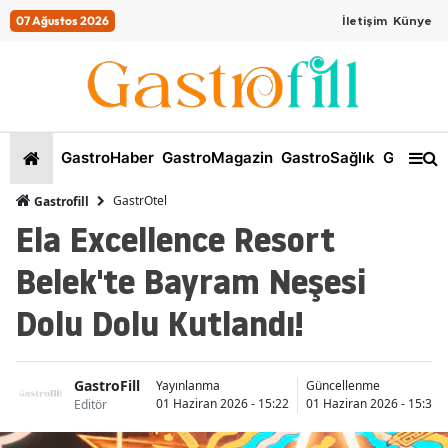
07 Ağustos 2026
İletişim
Künye
GastroHaber
GastroMagazin
GastroSağlık
GastroKi
GastrOtel
Gastrofill
Ela Excellence Resort
Belek'te Bayram Neşesi
Dolu Dolu Kutlandı!
GastroFill
Yayınlanma
Güncellenme
01 Haziran 2026 - 15:22
01 Haziran 2026 - 15:32
Editör