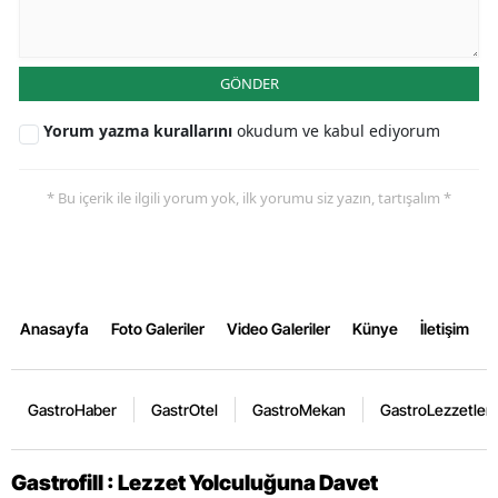
GÖNDER
Yorum yazma kurallarını
okudum ve kabul ediyorum
* Bu içerik ile ilgili yorum yok, ilk yorumu siz yazın, tartışalım *
Anasayfa
Foto Galeriler
Video Galeriler
Künye
İletişim
GastroHaber
GastrOtel
GastroMekan
GastroLezzetler
Gastrofill : Lezzet Yolculuğuna Davet