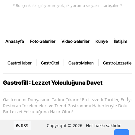
* Bu içerik ile ilgili yorum yok, ilk yorumu siz yazın, tartışalım *
Anasayfa
Foto Galeriler
Video Galeriler
Künye
İletişim
GastroHaber
GastrOtel
GastroMekan
GastroLezzetler
Gastrofill : Lezzet Yolculuğuna Davet
Gastronomi Dünyasının Tadını Çıkarın! En Lezzetli Tarifler, En İyi
Restoran İncelemeleri ve Trend Gastronomi Haberleriyle Dolu
Bir Lezzet Yolculuğuna Hazır Olun!
RSS
Copyright © 2026 . Her hakkı saklıdır.