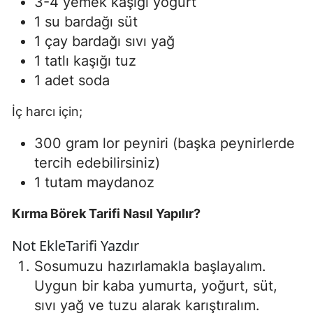
3-4 yemek kaşığı yoğurt
1 su bardağı süt
1 çay bardağı sıvı yağ
1 tatlı kaşığı tuz
1 adet soda
İç harcı için;
300 gram lor peyniri (başka peynirlerde
tercih edebilirsiniz)
1 tutam maydanoz
Kırma Börek Tarifi Nasıl Yapılır?
Not Ekle
Tarifi Yazdır
Sosumuzu hazırlamakla başlayalım.
Uygun bir kaba yumurta, yoğurt, süt,
sıvı yağ ve tuzu alarak karıştıralım.