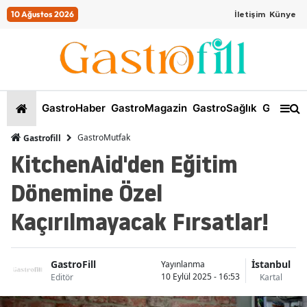
10 Ağustos 2026
İletişim
Künye
GastroHaber
GastroMagazin
GastroSağlık
GastroKi
GastroMutfak
Gastrofill
KitchenAid'den Eğitim
Dönemine Özel
Kaçırılmayacak Fırsatlar!
GastroFill
İstanbul
Yayınlanma
10 Eylül 2025 - 16:53
Editör
Kartal