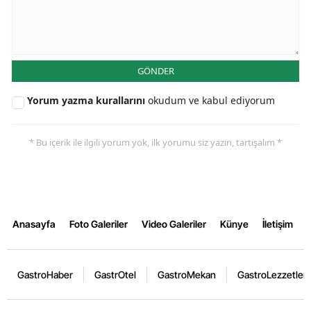
GÖNDER
Yorum yazma kurallarını
okudum ve kabul ediyorum
* Bu içerik ile ilgili yorum yok, ilk yorumu siz yazın, tartışalım *
Anasayfa
Foto Galeriler
Video Galeriler
Künye
İletişim
GastroHaber
GastrOtel
GastroMekan
GastroLezzetler