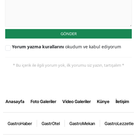
GÖNDER
Yorum yazma kurallarını
okudum ve kabul ediyorum
* Bu içerik ile ilgili yorum yok, ilk yorumu siz yazın, tartışalım *
Anasayfa
Foto Galeriler
Video Galeriler
Künye
İletişim
GastroHaber
GastrOtel
GastroMekan
GastroLezzetler