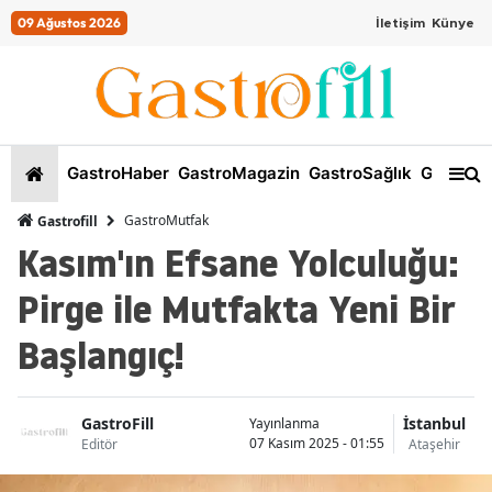
09 Ağustos 2026
İletişim
Künye
GastroHaber
GastroMagazin
GastroSağlık
GastroKi
GastroMutfak
Gastrofill
Kasım'ın Efsane Yolculuğu:
Pirge ile Mutfakta Yeni Bir
Başlangıç!
GastroFill
İstanbul
Yayınlanma
07 Kasım 2025 - 01:55
Editör
Ataşehir