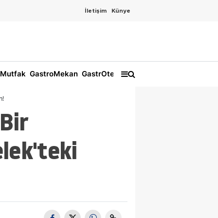
İletişim
Künye
Mutfak
GastroMekan
GastrOtel
n!
Bir
lek'teki