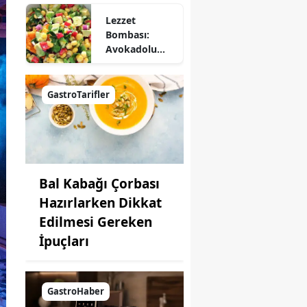
Lezzet
Bombası:
Avokadolu
Mısır Salatası
Nasıl Yapılır?
GastroTarifler
Bal Kabağı Çorbası
Hazırlarken Dikkat
Edilmesi Gereken
İpuçları
GastroHaber