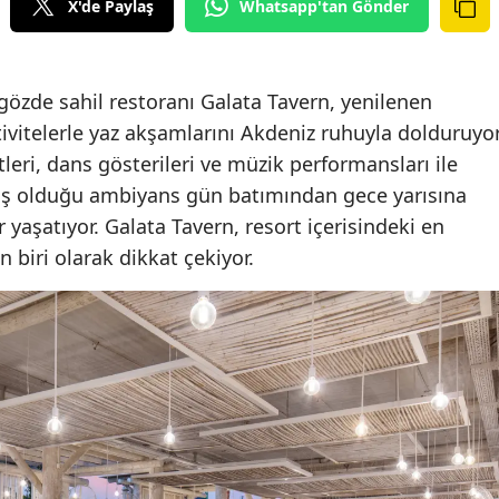
X'de Paylaş
Whatsapp'tan Gönder
 gözde sahil restoranı Galata Tavern, yenilenen
vitelerle yaz akşamlarını Akdeniz ruhuyla dolduruyor
eri, dans gösterileri ve müzik performansları ile
muş olduğu ambiyans gün batımından gece yarısına
r yaşatıyor. Galata Tavern, resort içerisindeki en
biri olarak dikkat çekiyor.