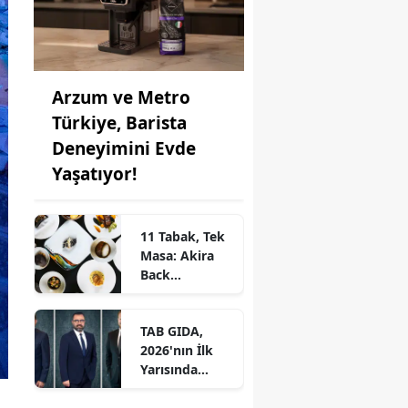
Arzum ve Metro
Türkiye, Barista
Deneyimini Evde
Yaşatıyor!
11 Tabak, Tek
Masa: Akira
Back
İstanbul’dan
Ayrıcalıklı
TAB GIDA,
Chef’s Table
2026'nın İlk
Yarısında
Etkileyici
Operasyonel