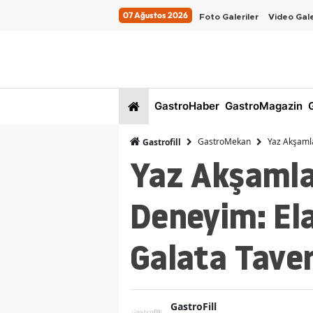
07 Ağustos 2026
Foto Galeriler
Video Gale
GastroHaber
GastroMagazin
G
GastroMekan
Yaz Akşamla
Gastrofill
Yaz Akşamla
Deneyim: Ela
Galata Taver
GastroFill