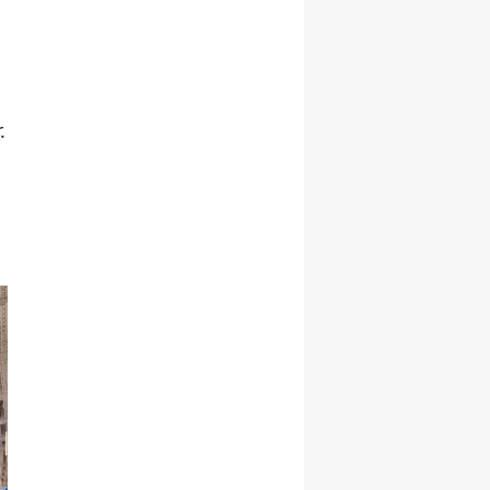
Başarı ile
Büyüme Hızını
Korudu!
.