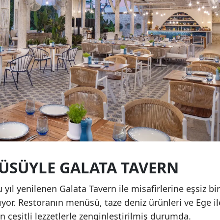
ÜSÜYLE GALATA TAVERN
 yıl yenilenen Galata Tavern ile misafirlerine eşsiz bir
or. Restoranın menüsü, taze deniz ürünleri ve Ege il
çeşitli lezzetlerle zenginleştirilmiş durumda.