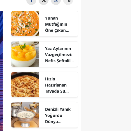
Yunan
Mutfağının
Öne Çıkan
Mezesi:
Tirokafteri
Yaz Aylarının
Nasıl Yapılır?
Vazgeçilmezi:
Nefis Şeftalili
Muhallebi
Tarifi!
Hızla
Hazırlanan
Tavada Su
Böreği Tarifi:
10 Dakikada
Denizli Yanık
Sofralarınıza
Yoğurdu
Lezzet Katın!
Dünya
Sofrasına Çıktı