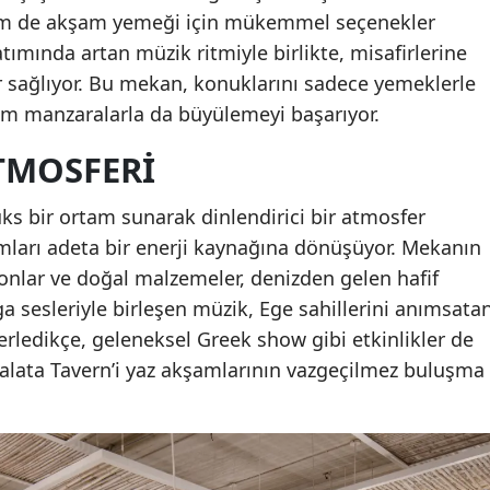
m de akşam yemeği için mükemmel seçenekler
tımında artan müzik ritmiyle birlikte, misafirlerine
r sağlıyor. Bu mekan, konuklarını sadece yemeklerle
em manzaralarla da büyülemeyi başarıyor.
ATMOSFERI
ks bir ortam sunarak dinlendirici bir atmosfer
mları adeta bir enerji kaynağına dönüşüyor. Mekanın
onlar ve doğal malzemeler, denizden gelen hafif
ga sesleriyle birleşen müzik, Ege sahillerini anımsata
rledikçe, geleneksel Greek show gibi etkinlikler de
alata Tavern’i yaz akşamlarının vazgeçilmez buluşma