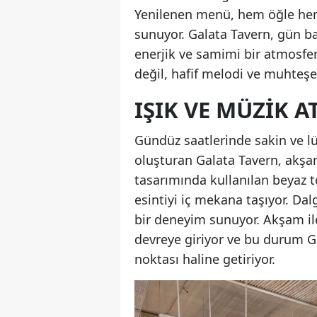
Yenilenen menü, hem öğle he
sunuyor. Galata Tavern, gün ba
enerjik ve samimi bir atmosfe
değil, hafif melodi ve muhteş
IŞIK VE MÜZIK 
Gündüz saatlerinde sakin ve lü
oluşturan Galata Tavern, akşa
tasarımında kullanılan beyaz t
esintiyi iç mekana taşıyor. Dal
bir deneyim sunuyor. Akşam ile
devreye giriyor ve bu durum G
noktası haline getiriyor.