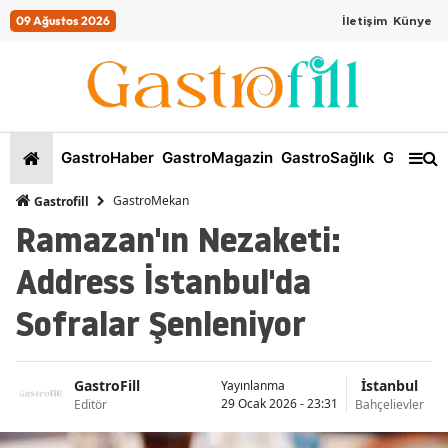
09 Ağustos 2026
İletişim
Künye
GastroHaber
GastroMagazin
GastroSağlık
GastroKi
GastroMekan
Gastrofill
Ramazan'ın Nezaketi:
Address İstanbul'da
Sofralar Şenleniyor
GastroFill
İstanbul
Yayınlanma
29 Ocak 2026 - 23:31
Editör
Bahçelievler