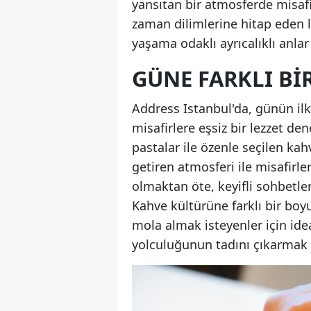
yansıtan bir atmosferde misafi
zaman dilimlerine hitap eden le
yaşama odaklı ayrıcalıklı anlar
GÜNE FARKLI BI
Address Istanbul'da, günün ilk 
misafirlere eşsiz bir lezzet de
pastalar ile özenle seçilen kah
getiren atmosferi ile misafirle
olmaktan öte, keyifli sohbetle
Kahve kültürüne farklı bir boy
mola almak isteyenler için idea
yolculuğunun tadını çıkarma