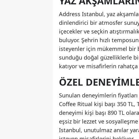
YAZ AKŞAMLARIN
Address Istanbul, yaz akşamlar
dinlendirici bir atmosfer sunuy
içecekler ve seçkin atıştırmalı
buluyor. Şehrin hızlı tempos
isteyenler için mükemmel bir 
sunduğu doğal güzelliklerle bi
katıyor ve misafirlerin rahatç
ÖZEL DENEYIMLE
Sunulan deneyimlerin fiyatlar
Coffee Ritual kişi başı 350 TL
deneyimi kişi başı 890 TL olara
eşsiz bir lezzet ve sosyalleş
Istanbul, unutulmaz anılar ya
isteyen misafirlerini bekliyor.