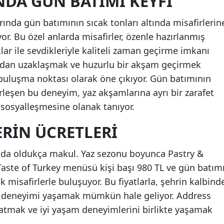
DA GÜN BATIMI KEYFI
ında gün batımının sıcak tonları altında misafirlerin
or. Bu özel anlarda misafirler, özenle hazırlanmış
klar ile sevdikleriyle kaliteli zaman geçirme imkanı
undan uzaklaşmak ve huzurlu bir akşam geçirmek
buluşma noktası olarak öne çıkıyor. Gün batımının
rleşen bu deneyim, yaz akşamlarına ayrı bir zarafet
a sosyalleşmesine olanak tanıyor.
RIN ÜCRETLERI
ı da oldukça makul. Yaz sezonu boyunca Pastry &
, Taste of Turkey menüsü kişi başı 980 TL ve gün batım
k misafirlerle buluşuyor. Bu fiyatlarla, şehrin kalbind
me deneyimi yaşamak mümkün hale geliyor. Address
ratmak ve iyi yaşam deneyimlerini birlikte yaşamak