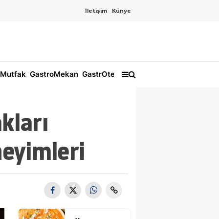
İletişim
Künye
Mutfak
GastroMekan
GastrOtel
kları
eyimleri