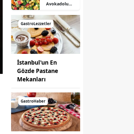
Avokadolu
Mısır Salatası
Nasıl Yapılır?
GastroLezzetler
İstanbul'un En
Gözde Pastane
Mekanları
GastroHaber