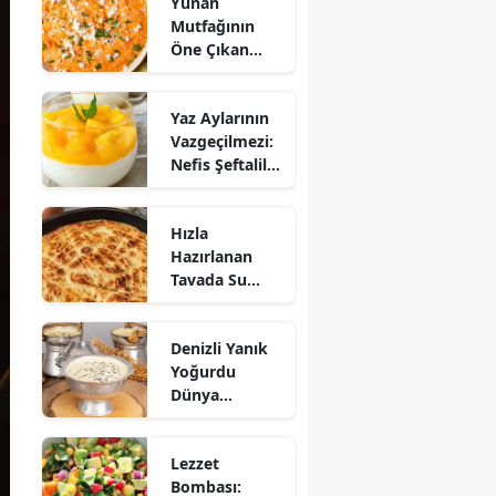
Yunan
Mutfağının
Öne Çıkan
Mezesi:
Tirokafteri
Yaz Aylarının
Nasıl Yapılır?
Vazgeçilmezi:
Nefis Şeftalili
Muhallebi
Tarifi!
Hızla
Hazırlanan
Tavada Su
Böreği Tarifi:
10 Dakikada
Denizli Yanık
Sofralarınıza
Yoğurdu
Lezzet Katın!
Dünya
Sofrasına Çıktı
Lezzet
Bombası: