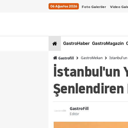
06 Ağustos 2026
Foto Galeriler
Video Gale
GastroHaber
GastroMagazin
G
GastroMekan
İstanbul'u
Gastrofill
İstanbul'un
Şenlendiren
GastroFill
Editör