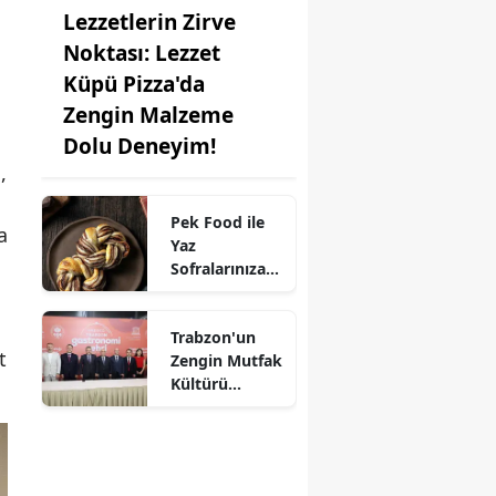
Lezzetlerin Zirve
Noktası: Lezzet
Küpü Pizza'da
Zengin Malzeme
Dolu Deneyim!
,
Pek Food ile
a
Yaz
Sofralarınıza
Kat Kat Lezzet:
Milföy
Trabzon'un
Hamuru
t
Zengin Mutfak
Farkıyla!
Kültürü
UNESCO'ya
Aday!