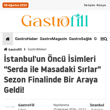
08 Ağustos 2026
İletişim
Künye
GastroHaber
GastroMagazin
GastroSağlık
GastroKi
GastroMekan
Gastrofill
İstanbul'un Öncü İsimleri
"Serda ile Masadaki Sırlar"
Sezon Finalinde Bir Araya
Geldi!
GastroFill
İstanbul
Yayınlanma
15 Haziran 2026 - 13:12
Editör
Bakırköy