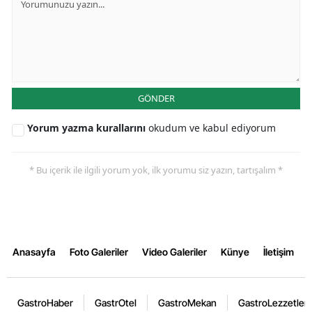
GÖNDER
Yorum yazma kurallarını
okudum ve kabul ediyorum
* Bu içerik ile ilgili yorum yok, ilk yorumu siz yazın, tartışalım *
Anasayfa
Foto Galeriler
Video Galeriler
Künye
İletişim
GastroHaber
GastrOtel
GastroMekan
GastroLezzetler