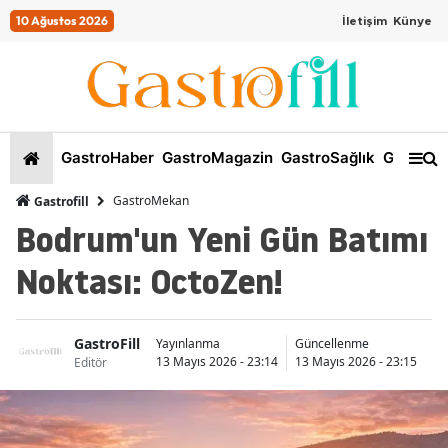
10 Ağustos 2026
İletişim
Künye
GastroHaber
GastroMagazin
GastroSağlık
GastroKi
GastroMekan
Gastrofill
Bodrum'un Yeni Gün Batımı
Noktası: OctoZen!
GastroFill
İs
Yayınlanma
Güncellenme
13 Mayıs 2026 - 23:14
13 Mayıs 2026 - 23:15
Editör