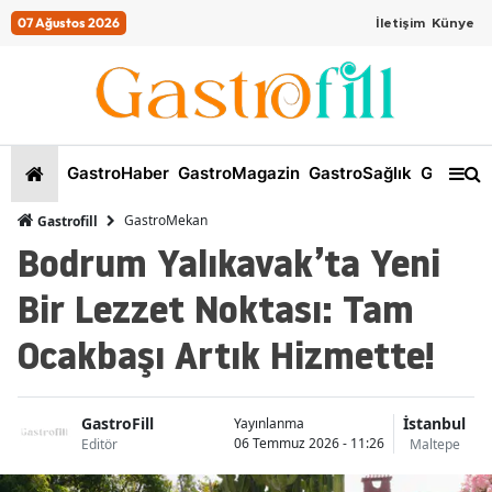
07 Ağustos 2026
İletişim
Künye
GastroHaber
GastroMagazin
GastroSağlık
GastroKi
GastroMekan
Gastrofill
Bodrum Yalıkavak’ta Yeni
Bir Lezzet Noktası: Tam
Ocakbaşı Artık Hizmette!
GastroFill
İstanbul
Yayınlanma
06 Temmuz 2026 - 11:26
Editör
Maltepe