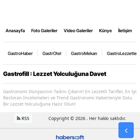
Anasayfa
Foto Galeriler
Video Galeriler
Künye
İletişim
GastroHaber
GastrOtel
GastroMekan
GastroLezzetler
Gastrofill : Lezzet Yolculuğuna Davet
Gastronomi Dünyasının Tadını Çıkarın! En Lezzetli Tarifler, En İyi
Restoran İncelemeleri ve Trend Gastronomi Haberleriyle Dolu
Bir Lezzet Yolculuğuna Hazır Olun!
RSS
Copyright © 2026 . Her hakkı saklıdır.