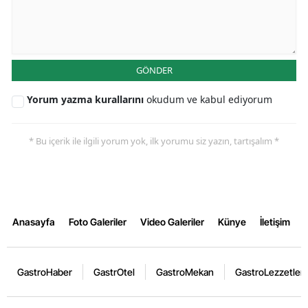
GÖNDER
Yorum yazma kurallarını
okudum ve kabul ediyorum
* Bu içerik ile ilgili yorum yok, ilk yorumu siz yazın, tartışalım *
Anasayfa
Foto Galeriler
Video Galeriler
Künye
İletişim
GastroHaber
GastrOtel
GastroMekan
GastroLezzetler