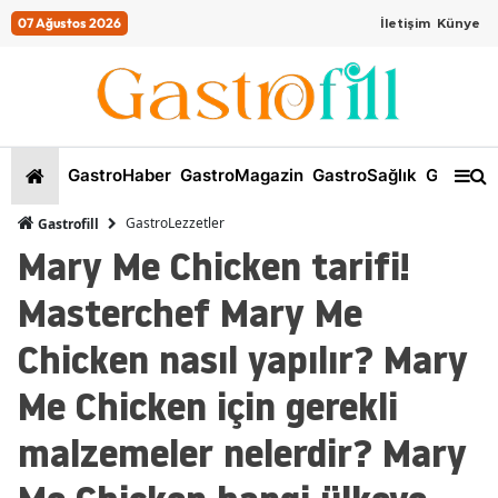
07 Ağustos 2026
İletişim
Künye
GastroHaber
GastroMagazin
GastroSağlık
GastroKi
GastroLezzetler
Gastrofill
Mary Me Chicken tarifi!
Masterchef Mary Me
Chicken nasıl yapılır? Mary
Me Chicken için gerekli
malzemeler nelerdir? Mary