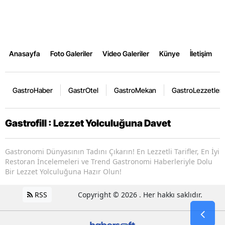
Anasayfa
Foto Galeriler
Video Galeriler
Künye
İletişim
GastroHaber
GastrOtel
GastroMekan
GastroLezzetler
Gastrofill : Lezzet Yolculuğuna Davet
Gastronomi Dünyasının Tadını Çıkarın! En Lezzetli Tarifler, En İyi
Restoran İncelemeleri ve Trend Gastronomi Haberleriyle Dolu
Bir Lezzet Yolculuğuna Hazır Olun!
RSS
Copyright © 2026 . Her hakkı saklıdır.