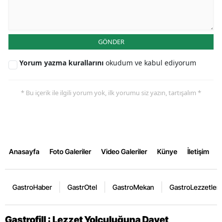
GÖNDER
Yorum yazma kurallarını
okudum ve kabul ediyorum
* Bu içerik ile ilgili yorum yok, ilk yorumu siz yazın, tartışalım *
Anasayfa
Foto Galeriler
Video Galeriler
Künye
İletişim
GastroHaber
GastrOtel
GastroMekan
GastroLezzetler
Gastrofill : Lezzet Yolculuğuna Davet