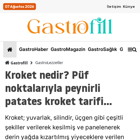
07 Ağustos 2026
İletişim
Künye
GastroHaber
GastroMagazin
GastroSağlık
GastroKi
GastroLezzetler
Gastrofill
Kroket nedir? Püf
noktalarıyla peynirli
patates kroket tarifi…
Kroket; yuvarlak, silindir, üçgen gibi çeşitli
şekiller verilerek kesilmiş ve panelenerek
derin yağda kızartılmış yiyeceklere verilen