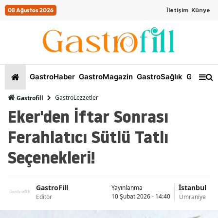
08 Ağustos 2026
İletişim
Künye
GastroHaber
GastroMagazin
GastroSağlık
GastroKi
GastroLezzetler
Gastrofill
Eker'den İftar Sonrası
Ferahlatıcı Sütlü Tatlı
Seçenekleri!
GastroFill
İstanbul
Yayınlanma
10 Şubat 2026 - 14:40
Editör
Ümraniye