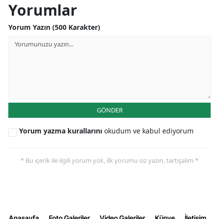
Yorumlar
Yorum Yazın (500 Karakter)
GÖNDER
Yorum yazma kurallarını
okudum ve kabul ediyorum
* Bu içerik ile ilgili yorum yok, ilk yorumu siz yazın, tartışalım *
Anasayfa
Foto Galeriler
Video Galeriler
Künye
İletişim