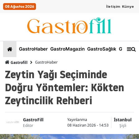
08 Ağustos 2026
İletişim
Künye
GastroHaber
GastroMagazin
GastroSağlık
GastroKi
GastroHaber
Gastrofill
Zeytin Yağı Seçiminde
Doğru Yöntemler: Kökten
Zeytincilik Rehberi
GastroFill
İstanbul
Yayınlanma
08 Haziran 2026 - 14:53
Editör
Şişli