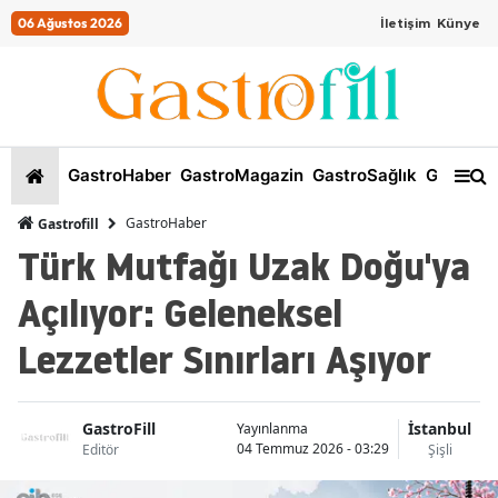
06 Ağustos 2026
İletişim
Künye
GastroHaber
GastroMagazin
GastroSağlık
GastroKi
GastroHaber
Gastrofill
Türk Mutfağı Uzak Doğu'ya
Açılıyor: Geleneksel
Lezzetler Sınırları Aşıyor
GastroFill
İstanbul
Yayınlanma
04 Temmuz 2026 - 03:29
Editör
Şişli