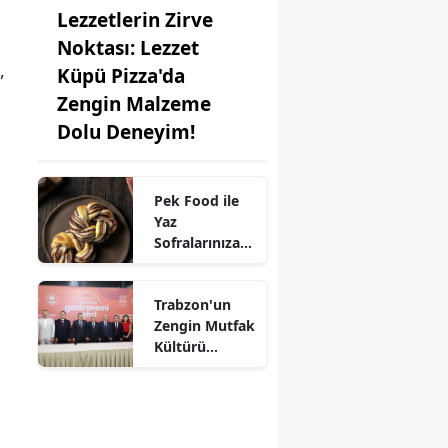
Lezzetlerin Zirve
Noktası: Lezzet
,
Küpü Pizza'da
Zengin Malzeme
Dolu Deneyim!
Pek Food ile
Yaz
Sofralarınıza
Kat Kat Lezzet:
Milföy
Trabzon'un
Hamuru
Zengin Mutfak
Farkıyla!
Kültürü
UNESCO'ya
Aday!