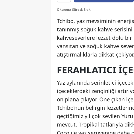
Okunma Süresi: 3 dk
Tchibo, yaz mevsiminin enerjisi
tanınmış soğuk kahve serisini d
kahveseverlere lezzet dolu bir
yansıtan ve soğuk kahve severl
atıştırmalıklarla dikkat çekiyor
FERAHLATICI İÇE
Yaz aylarında serinletici içece
içeceklerdeki zenginliği artır
ön plana çıkıyor. Öne çıkan iç
Tchibo’nun belirgin lezzetleri
geçtiğimiz yıl çok sevilen Yu
mevcut. Tropikal tatlarıyla di
Coco ile yaz serüvenine daha da