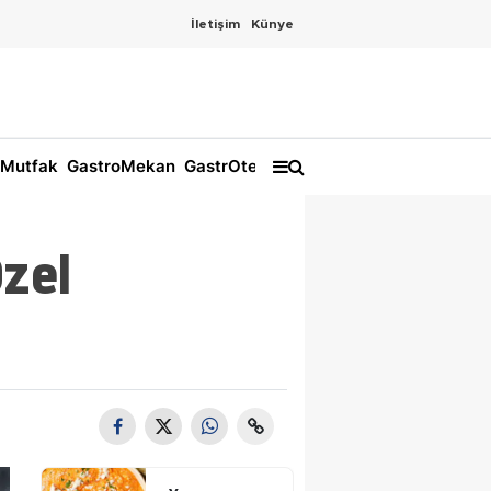
İletişim
Künye
Mutfak
GastroMekan
GastrOtel
Özel