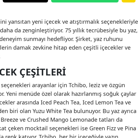
ni yansıtan yeni içecek ve atıştırmalık seçenekleriyle
aha da zenginleştiriyor. 75 yıllık tecrübesiyle bu yaz,
 deneyim sunmayı hedefliyor. Şirket, yaz ruhunu
erin damak zevkine hitap eden çeşitli içecekler ve
.
CEK ÇEŞITLERI
k seçenekleri arayanlar için Tchibo, leziz ve özgün
ıyor. Yeni menüde özel olarak hazırlanmış soğuk çaylar
ecekler arasında Iced Peach Tea, Iced Lemon Tea ve
nden biri olan Yuzu White Tea bulunuyor. Bu yaz ayrıca
zu Breeze ve Crushed Mango Lemonade tatları da
kkat çeken mocktail seçenekleri ise Green Fizz ve Pina
 renk katıyor. Tchibo, her bir içeceğiyle yazın