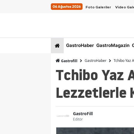
06 Ağustos 2026
Foto Galeriler
Video Gale
GastroHaber
GastroMagazin
G
GastroHaber
Tchibo Yaz A
Gastrofill
Tchibo Yaz A
Lezzetlerle 
GastroFill
Editör