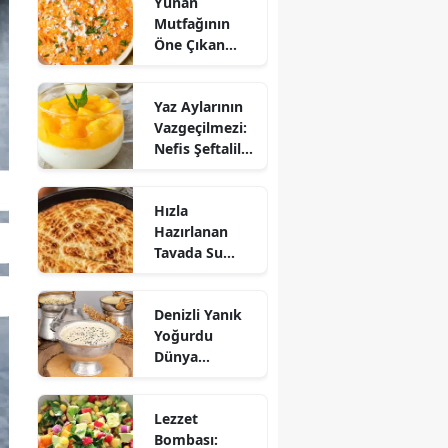
Yunan
Mutfağının
Öne Çıkan
Mezesi:
Tirokafteri
Yaz Aylarının
Nasıl Yapılır?
Vazgeçilmezi:
Nefis Şeftalili
Muhallebi
Tarifi!
Hızla
Hazırlanan
Tavada Su
Böreği Tarifi:
10 Dakikada
Denizli Yanık
Sofralarınıza
Yoğurdu
Lezzet Katın!
Dünya
Sofrasına Çıktı
Lezzet
Bombası: