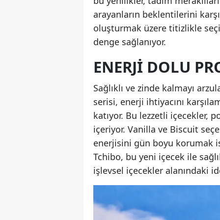
bu yenilikler, tadım meraklıları
arayanların beklentilerini karşı
oluşturmak üzere titizlikle seç
denge sağlanıyor.
ENERJI DOLU PRO
Sağlıklı ve zinde kalmayı arzul
serisi, enerji ihtiyacını karş
katıyor. Bu lezzetli içecekler
içeriyor. Vanilla ve Biscuit se
enerjisini gün boyu korumak ist
Tchibo, bu yeni içecek ile sağ
işlevsel içecekler alanındaki id