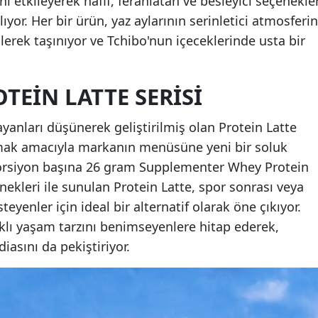
nı etkileyerek hafif, ferahlatan ve besleyici seçenekle
lıyor. Her bir ürün, yaz aylarının serinletici atmosferin
ilerek taşınıyor ve Tchibo'nun içeceklerinde usta bir
TEIN LATTE SERISI
ayanları düşünerek geliştirilmiş olan Protein Latte
ılamak amacıyla markanın menüsüne yeni bir soluk
, porsiyon başına 26 gram Supplementer Whey Protein
çenekleri ile sunulan Protein Latte, spor sonrası veya
eyenler için ideal bir alternatif olarak öne çıkıyor.
lıklı yaşam tarzını benimseyenlere hitap ederek,
diasını da pekiştiriyor.