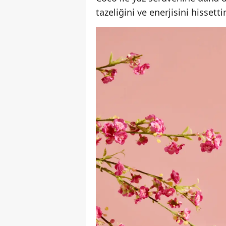
tazeliğini ve enerjisini hissett