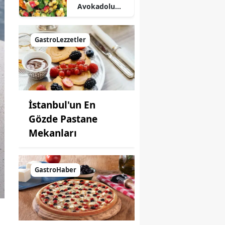
Avokadolu
Mısır Salatası
Nasıl Yapılır?
GastroLezzetler
İstanbul'un En
Gözde Pastane
Mekanları
GastroHaber