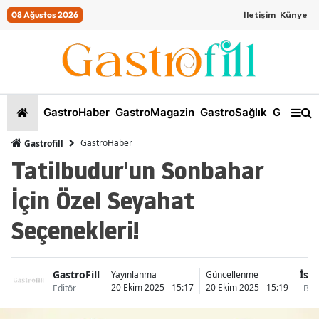
08 Ağustos 2026
İletişim
Künye
GastroHaber
GastroMagazin
GastroSağlık
GastroKi
GastroHaber
Gastrofill
Tatilbudur'un Sonbahar
İçin Özel Seyahat
Seçenekleri!
GastroFill
İst
Yayınlanma
Güncellenme
20 Ekim 2025 - 15:17
20 Ekim 2025 - 15:19
Editör
Bak