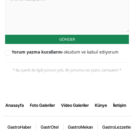
GÖNDER
Yorum yazma kurallarını
okudum ve kabul ediyorum
* Bu içerik ile ilgili yorum yok, ilk yorumu siz yazın, tartışalım *
Anasayfa
Foto Galeriler
Video Galeriler
Künye
İletişim
GastroHaber
GastrOtel
GastroMekan
GastroLezzetler