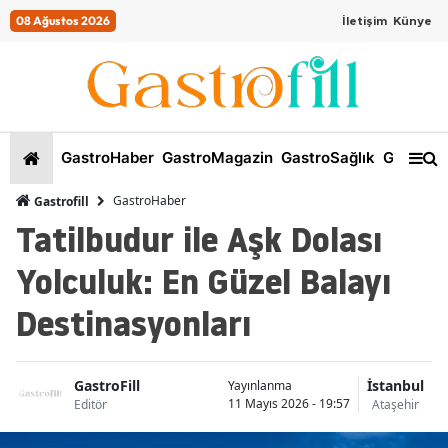
08 Ağustos 2026
İletişim
Künye
GastroHaber
GastroMagazin
GastroSağlık
GastroKi
GastroHaber
Gastrofill
Tatilbudur ile Aşk Dolası
Yolculuk: En Güzel Balayı
Destinasyonları
GastroFill
İstanbul
Yayınlanma
11 Mayıs 2026 - 19:57
Editör
Ataşehir