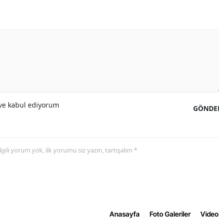
e kabul ediyorum
GÖNDE
 ilgili yorum yok, ilk yorumu siz yazın, tartışalım *
Anasayfa
Foto Galeriler
Video 