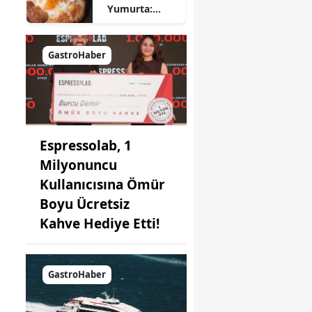
Yumurta:
Pratik ve
Farklı Bir
Kahvaltı
GastroHaber
Seçeneği
Espressolab, 1
Milyonuncu
Kullanıcısına Ömür
Boyu Ücretsiz
Kahve Hediye Etti!
GastroHaber