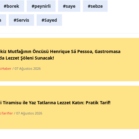
#borek
#peynirli
#saye
#sebze
h
#Servis
#Sayed
ekiz Mutfağının Öncüsü Henrique Sá Pessoa, Gastromasa
da Lezzet Şöleni Sunacak!
oHaber
/ 07 Ağustos 2026
li Tiramisu ile Yaz Tatlarına Lezzet Katın: Pratik Tarif!
Tarifler
/ 07 Ağustos 2026