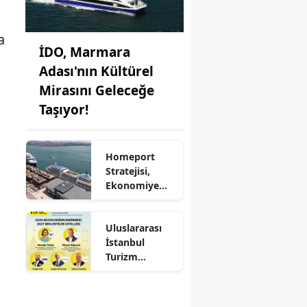
a
İDO, Marmara
Adası'nın Kültürel
Mirasını Geleceğe
Taşıyor!
Homeport
Stratejisi,
Ekonomiye
Milyonlarca
Dolar Katkı
Uluslararası
Sağlıyor!
İstanbul
Turizm
Fuarı'nda
Otelciliğin
Geleceği