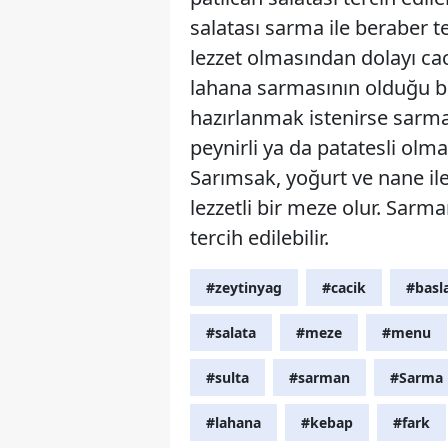
salatası sarma ile beraber ter
lezzet olmasından dolayı ca
lahana sarmasının olduğu bi
hazırlanmak istenirse sarma
peynirli ya da patatesli olm
Sarımsak, yoğurt ve nane il
lezzetli bir meze olur. Sar
tercih edilebilir.
#zeytinyag
#cacik
#basl
#salata
#meze
#menu
#sulta
#sarman
#Sarma
#lahana
#kebap
#fark