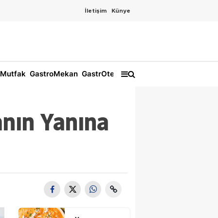
İletişim
Künye
Mutfak
GastroMekan
GastrOtel
nın Yanına