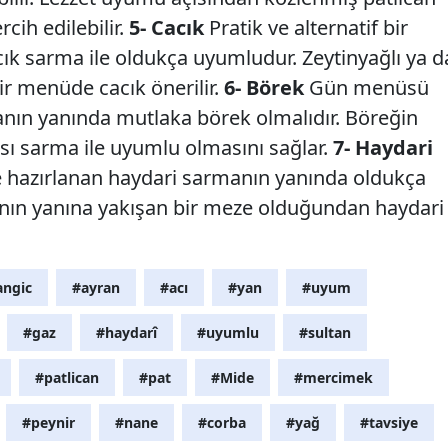
cih edilebilir.
5- Cacık
Pratik ve alternatif bir
cık sarma ile oldukça uyumludur. Zeytinyağlı ya d
r menüde cacık önerilir.
6- Börek
Gün menüsü
nın yanında mutlaka börek olmalıdır. Böreğin
ası sarma ile uyumlu olmasını sağlar.
7- Haydari
e hazırlanan haydari sarmanın yanında oldukça
manın yanına yakışan bir meze olduğundan haydari
angic
#ayran
#acı
#yan
#uyum
#gaz
#haydarî
#uyumlu
#sultan
#patlican
#pat
#Mide
#mercimek
#peynir
#nane
#corba
#yağ
#tavsiye