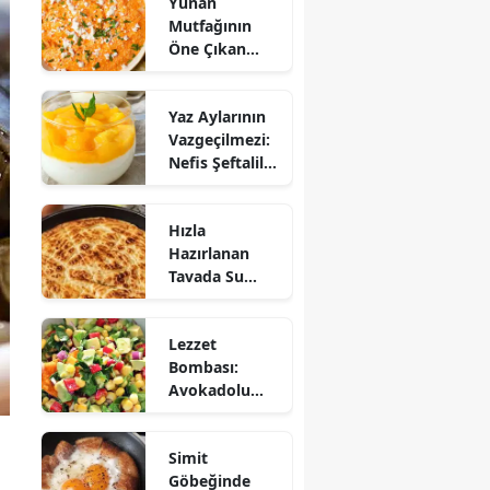
Yunan
Mutfağının
Öne Çıkan
Mezesi:
Tirokafteri
Yaz Aylarının
Nasıl Yapılır?
Vazgeçilmezi:
Nefis Şeftalili
Muhallebi
Tarifi!
Hızla
Hazırlanan
Tavada Su
Böreği Tarifi:
10 Dakikada
Lezzet
Sofralarınıza
Bombası:
Lezzet Katın!
Avokadolu
Mısır Salatası
Nasıl Yapılır?
Simit
Göbeğinde