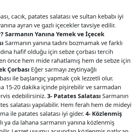
ı, cacık, patates salatası ve sultan kebabı iyi
anına ayran ve gazlı içecekler tavsiye edilir.
? Sarmanın Yanına Yemek ve İçecek
sı
Sarmanın yanına tadını bozmamak ve farklı
adına hafif olduğu için sebze çorbası tercih
kten önce hem mide rahatlamış hem de sebze için
ek Çorbası
Eğer sarmayı zeytinyağlı
sı ile başlangıç yapmak çok lezzetli olur.
 15-20 dakika içinde pişirebilir ve sarmadan
vis edebilirsiniz.
3- Patates Salatası
Sarmanın
ates salatası yapılabilir. Hem ferah hem de mideyi
a ile patates salatası iyi gider.
4- Közlenmiş
lı ya da lahana sarmanın yanına közlenmiş
lebilir. Lezzet uyumu açısından közlenmiş patlıcan