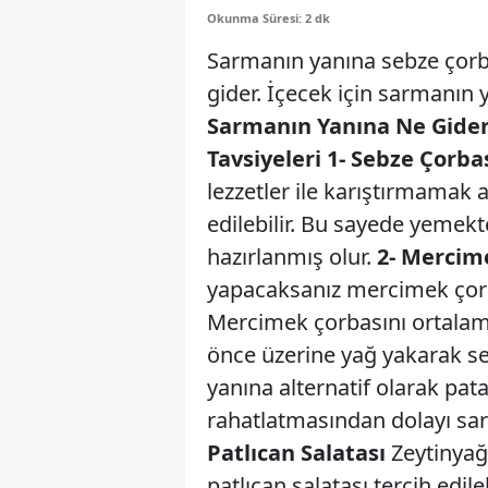
Okunma Süresi: 2 dk
Sarmanın yanına sebze çorbas
gider. İçecek için sarmanın y
Sarmanın Yanına Ne Gider
Tavsiyeleri
1- Sebze Çorba
lezzetler ile karıştırmamak 
edilebilir. Bu sayede yeme
hazırlanmış olur.
2- Mercim
yapacaksanız mercimek çorba
Mercimek çorbasını ortalama
önce üzerine yağ yakarak ser
yanına alternatif olarak pat
rahatlatmasından dolayı sarm
Patlıcan Salatası
Zeytinyağ
patlıcan salatası tercih edi