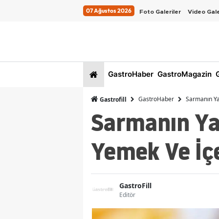
07 Ağustos 2026
Foto Galeriler
Video Gale
GastroHaber
GastroMagazin
G
GastroHaber
Sarmanın Ya
Gastrofill
Sarmanın Ya
Yemek Ve İçe
GastroFill
Editör