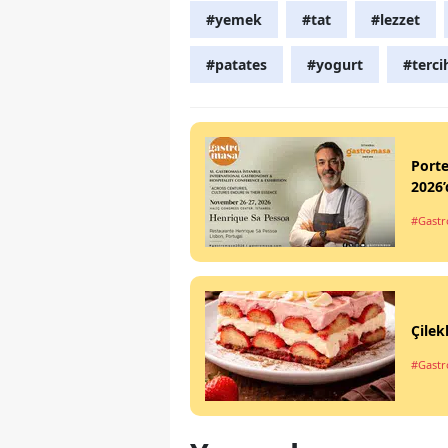
#yemek
#tat
#lezzet
#patates
#yogurt
#terci
Port
2026’
#Gastr
Çilek
#Gastro