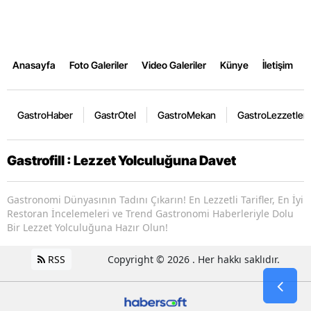
Anasayfa
Foto Galeriler
Video Galeriler
Künye
İletişim
GastroHaber
GastrOtel
GastroMekan
GastroLezzetler
Gastrofill : Lezzet Yolculuğuna Davet
Gastronomi Dünyasının Tadını Çıkarın! En Lezzetli Tarifler, En İyi
Restoran İncelemeleri ve Trend Gastronomi Haberleriyle Dolu
Bir Lezzet Yolculuğuna Hazır Olun!
RSS
Copyright © 2026 . Her hakkı saklıdır.