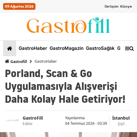
09 Ağustos 2026
İletişim
Künye
GastroHaber
GastroMagazin
GastroSağlık
GastroKi
GastroHaber
Gastrofill
Porland, Scan & Go
Uygulamasıyla Alışverişi
Daha Kolay Hale Getiriyor!
GastroFill
İstanbul
Yayınlanma
04 Temmuz 2026 - 03:39
Editör
Şişli