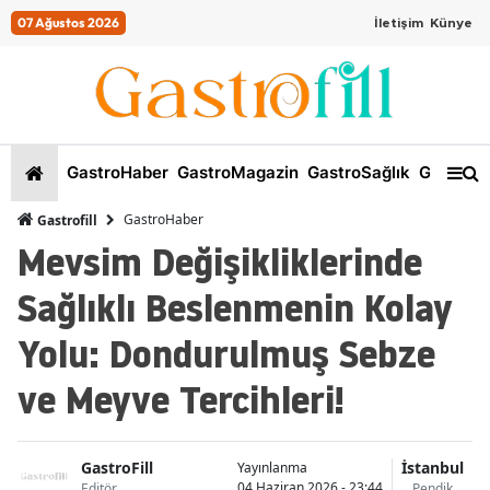
07 Ağustos 2026
İletişim
Künye
GastroHaber
GastroMagazin
GastroSağlık
GastroKi
GastroHaber
Gastrofill
Mevsim Değişikliklerinde
Sağlıklı Beslenmenin Kolay
Yolu: Dondurulmuş Sebze
ve Meyve Tercihleri!
GastroFill
İstanbul
Yayınlanma
04 Haziran 2026 - 23:44
Editör
Pendik