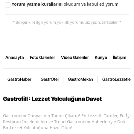
Yorum yazma kurallarını
okudum ve kabul ediyorum
* Bu içerik ile ilgili yorum yok, ilk yorumu siz yazın, tartışalım *
Anasayfa
Foto Galeriler
Video Galeriler
Künye
İletişim
GastroHaber
GastrOtel
GastroMekan
GastroLezzetler
Gastrofill : Lezzet Yolculuğuna Davet
Gastronomi Dünyasının Tadını Çıkarın! En Lezzetli Tarifler, En İyi
Restoran İncelemeleri ve Trend Gastronomi Haberleriyle Dolu
Bir Lezzet Yolculuğuna Hazır Olun!