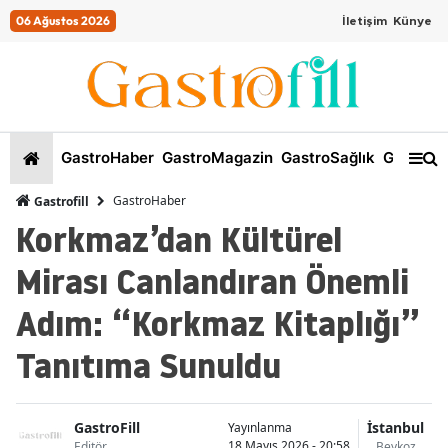
06 Ağustos 2026
İletişim
Künye
GastroHaber
GastroMagazin
GastroSağlık
GastroKi
GastroHaber
Gastrofill
Korkmaz’dan Kültürel
Mirası Canlandıran Önemli
Adım: “Korkmaz Kitaplığı”
Tanıtıma Sunuldu
GastroFill
İstanbul
Yayınlanma
18 Mayıs 2026 - 20:58
Editör
Beykoz