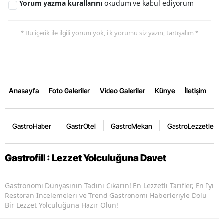
Yorum yazma kurallarını
okudum ve kabul ediyorum
* Bu içerik ile ilgili yorum yok, ilk yorumu siz yazın, tartışalım *
Anasayfa
Foto Galeriler
Video Galeriler
Künye
İletişim
GastroHaber
GastrOtel
GastroMekan
GastroLezzetler
Gastrofill : Lezzet Yolculuğuna Davet
Gastronomi Dünyasının Tadını Çıkarın! En Lezzetli Tarifler, En İyi
Restoran İncelemeleri ve Trend Gastronomi Haberleriyle Dolu
Bir Lezzet Yolculuğuna Hazır Olun!