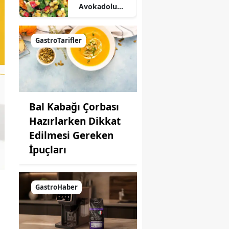
Avokadolu
Mısır Salatası
Nasıl Yapılır?
GastroTarifler
Bal Kabağı Çorbası
Hazırlarken Dikkat
Edilmesi Gereken
İpuçları
GastroHaber