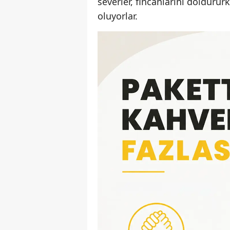
severler, fincanlarını doldur
oluyorlar.