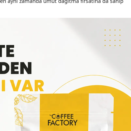
urken aynı zamanda umut dağıtma fırsatına da sahip