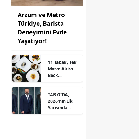
Arzum ve Metro
Türkiye, Barista
Deneyimini Evde
Yaşatıyor!
11 Tabak, Tek
Masa: Akira
Back
İstanbul’dan
Ayrıcalıklı
TAB GIDA,
Chef’s Table
2026'nın İlk
Yarısında
Etkileyici
Operasyonel
Başarı ile
Büyüme Hızını