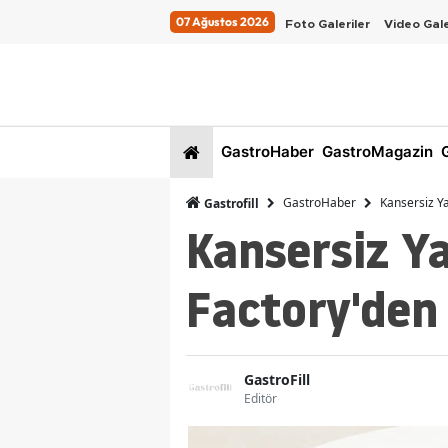
07 Ağustos 2026
Foto Galeriler
Video Gale
GastroHaber
GastroMagazin
G
GastroHaber
Kansersiz Y
Gastrofill
Kansersiz Ya
Factory'den 
GastroFill
Editör