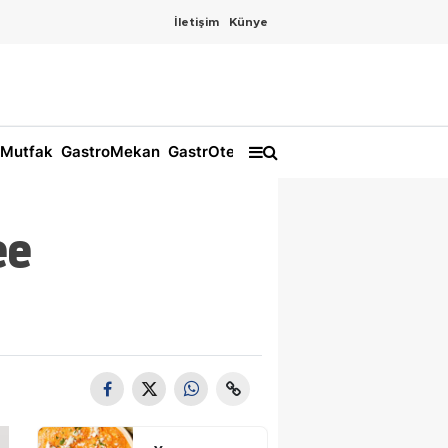
İletişim
Künye
Mutfak
GastroMekan
GastrOtel
ee