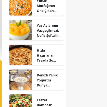
Yunan
Mutfağının
Öne Çıkan
Mezesi:
Tirokafteri
Yaz Aylarının
Nasıl Yapılır?
Vazgeçilmezi:
Nefis Şeftalili
Muhallebi
Tarifi!
Hızla
Hazırlanan
Tavada Su
Böreği Tarifi:
10 Dakikada
Denizli Yanık
Sofralarınıza
Yoğurdu
Lezzet Katın!
Dünya
Sofrasına Çıktı
Lezzet
Bombası: