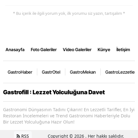
* Bu içerik ile ilgili yorum yok, ilk yorumu siz yazın, tartışalım *
Anasayfa
Foto Galeriler
Video Galeriler
Künye
İletişim
GastroHaber
GastrOtel
GastroMekan
GastroLezzetler
Gastrofill : Lezzet Yolculuğuna Davet
Gastronomi Dünyasının Tadını Çıkarın! En Lezzetli Tarifler, En İyi
Restoran İncelemeleri ve Trend Gastronomi Haberleriyle Dolu
Bir Lezzet Yolculuğuna Hazır Olun!
RSS
Copyright © 2026 . Her hakkı saklıdır.