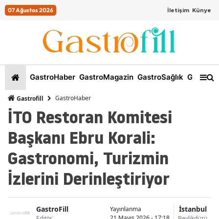
07 Ağustos 2026
İletişim
Künye
GastroHaber
GastroMagazin
GastroSağlık
GastroKi
GastroHaber
Gastrofill
İTO Restoran Komitesi
Başkanı Ebru Korali:
Gastronomi, Turizmin
İzlerini Derinleştiriyor
GastroFill
İstanbul
Yayınlanma
21 Mayıs 2026 - 17:18
Editör
Beylikdüzü