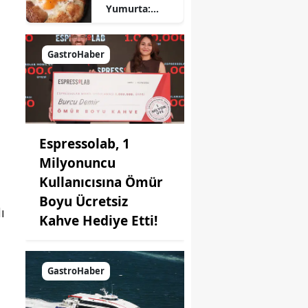
Yumurta:
Pratik ve
Farklı Bir
Kahvaltı
GastroHaber
Seçeneği
Espressolab, 1
Milyonuncu
Kullanıcısına Ömür
Boyu Ücretsiz
ı
Kahve Hediye Etti!
m
GastroHaber