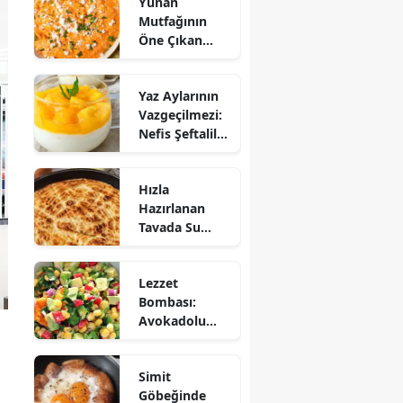
Yunan
Mutfağının
Öne Çıkan
Mezesi:
Tirokafteri
Yaz Aylarının
Nasıl Yapılır?
Vazgeçilmezi:
Nefis Şeftalili
Muhallebi
Tarifi!
Hızla
Hazırlanan
Tavada Su
Böreği Tarifi:
10 Dakikada
Lezzet
Sofralarınıza
Bombası:
Lezzet Katın!
Avokadolu
Mısır Salatası
Nasıl Yapılır?
Simit
Göbeğinde