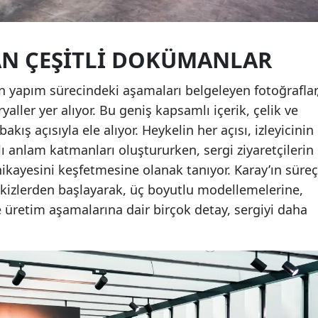
AN ÇEŞITLI DOKÜMANLAR
in yapım sürecindeki aşamaları belgeleyen fotoğraflar
yaller yer alıyor. Bu geniş kapsamlı içerik, çelik ve
 bakış açısıyla ele alıyor. Heykelin her açısı, izleyicinin
lı anlam katmanları oluştururken, sergi ziyaretçilerin
kayesini keşfetmesine olanak tanıyor. Karay’ın süreç
skizlerden başlayarak, üç boyutlu modellemelerine,
e üretim aşamalarına dair birçok detay, sergiyi daha