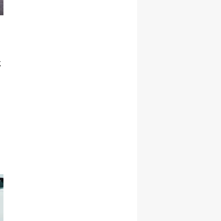
Şekillenecek
,