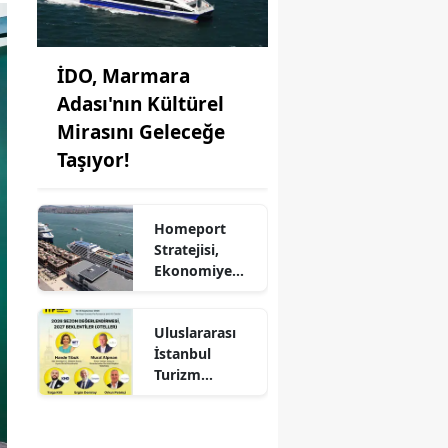
İDO, Marmara
Adası'nın Kültürel
Mirasını Geleceğe
Taşıyor!
Homeport
Stratejisi,
Ekonomiye
Milyonlarca
Dolar Katkı
Uluslararası
Sağlıyor!
İstanbul
Turizm
Fuarı'nda
Otelciliğin
Geleceği