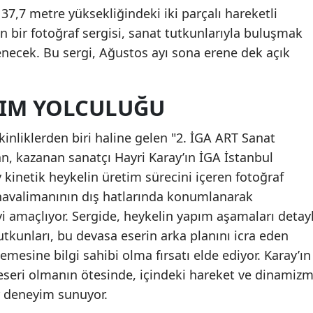
37,7 metre yüksekliğindeki iki parçalı hareketli
n bir fotoğraf sergisi, sanat tutkunlarıyla buluşmak
enecek. Bu sergi, Ağustos ayı sona erene dek açık
RIM YOLCULUĞU
kinliklerden biri haline gelen "2. İGA ART Sanat
an, kazanan sanatçı Hayri Karay’ın İGA İstanbul
 kinetik heykelin üretim sürecini içeren fotoğraf
, havalimanının dış hatlarında konumlanarak
yi amaçlıyor. Sergide, heykelin yapım aşamaları detayl
utkunları, bu devasa eserin arka planını icra eden
lemesine bilgi sahibi olma fırsatı elde ediyor. Karay’ın
 eseri olmanın ötesinde, içindeki hareket ve dinamiz
ir deneyim sunuyor.