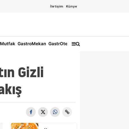
İletişim
Künye
Mutfak
GastroMekan
GastrOtel
ın Gizli
akış