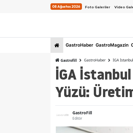
08 Ağustos 2026
Foto Galeriler
Video Gale
GastroHaber
GastroMagazin
G
GastroHaber
İGA İstanbul
Gastrofill
İGA İstanbul
Yüzü: Üretim
GastroFill
Editör