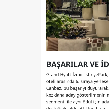
BAŞARILAR VE İ
Grand Hyatt İzmir İstinyePark,
oteli arasında 6. sıraya yerle
Canbaz, bu başarıyı duyurarak,
kez daha aday gösterilmenin m
segmenti ile aynı ödül için ada
desteğiyle elde ettikleri bu baş