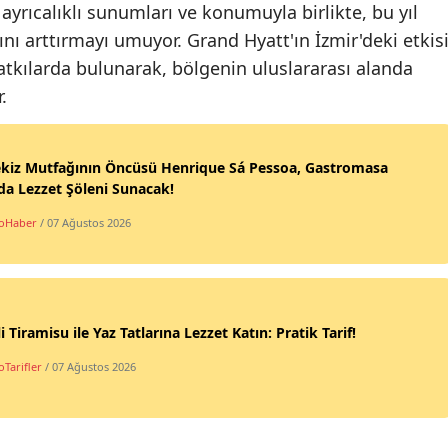
n ayrıcalıklı sunumları ve konumuyla birlikte, bu yıl
nı arttırmayı umuyor. Grand Hyatt'ın İzmir'deki etkisi
atkılarda bulunarak, bölgenin uluslararası alanda
.
ekiz Mutfağının Öncüsü Henrique Sá Pessoa, Gastromasa
da Lezzet Şöleni Sunacak!
oHaber
/ 07 Ağustos 2026
li Tiramisu ile Yaz Tatlarına Lezzet Katın: Pratik Tarif!
Tarifler
/ 07 Ağustos 2026