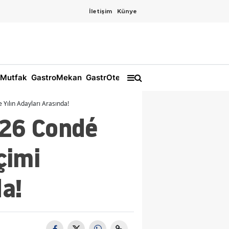
İletişim
Künye
Mutfak
GastroMekan
GastrOtel
 Yılın Adayları Arasında!
026 Condé
çimi
da!