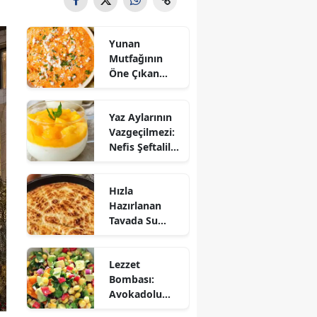
Yunan
Mutfağının
Öne Çıkan
Mezesi:
Tirokafteri
Yaz Aylarının
Nasıl Yapılır?
Vazgeçilmezi:
Nefis Şeftalili
Muhallebi
Tarifi!
Hızla
Hazırlanan
Tavada Su
Böreği Tarifi:
10 Dakikada
Lezzet
Sofralarınıza
Bombası:
Lezzet Katın!
Avokadolu
Mısır Salatası