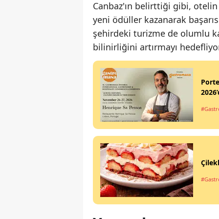
Canbaz'ın belirttiği gibi, oteli
yeni ödüller kazanarak başarısı
şehirdeki turizme de olumlu k
bilinirliğini artırmayı hedefliyor
Port
2026’
#Gastr
Çilek
#Gastro