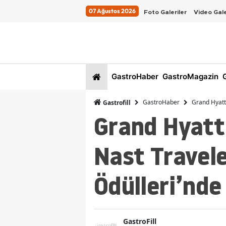
07 Ağustos 2026
Foto Galeriler
Video Gale
GastroHaber
GastroMagazin
G
GastroHaber
Grand Hyatt 
Gastrofill
Grand Hyatt
Nast Travel
Ödülleri’nde
GastroFill