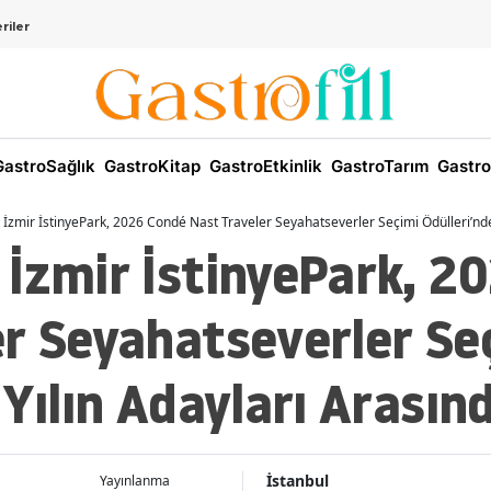
riler
astroSağlık
GastroKitap
GastroEtkinlik
GastroTarım
Gastro
İzmir İstinyePark, 2026 Condé Nast Traveler Seyahatseverler Seçimi Ödülleri’nde
 İzmir İstinyePark, 2
er Seyahatseverler Se
 Yılın Adayları Arasın
İstanbul
Yayınlanma