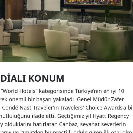
DDIALI KONUM
 “World Hotels” kategorisinde Türkiye’nin en iyi 10
şerek önemli bir başarı yakaladı. Genel Müdür Zafer
 Condé Nast Traveler’ın Travelers' Choice Awards’a bi
utluluğunu ifade etti. Geçtiğimiz yıl Hyatt Regency
y olduklarını hatırlatan Canbaz, seyahat severlerin
arıyı ve İzmir’den bu prestijli ödüle giren ilk otel olm