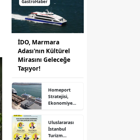
GastroHaber
İDO, Marmara
Adası'nın Kültürel
Mirasını Geleceğe
Taşıyor!
Homeport
Stratejisi,
Ekonomiye
Milyonlarca
Dolar Katkı
Uluslararası
Sağlıyor!
İstanbul
Turizm