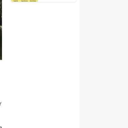
Fuarı'nda
Otelciliğin
Geleceği
Şekillenecek
r
a