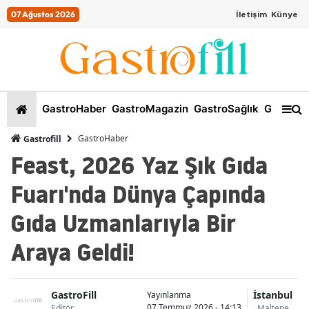
07 Ağustos 2026
İletişim
Künye
GastroHaber
GastroMagazin
GastroSağlık
GastroKi
GastroHaber
Gastrofill
Feast, 2026 Yaz Şık Gıda
Fuarı'nda Dünya Çapında
Gıda Uzmanlarıyla Bir
Araya Geldi!
GastroFill
İstanbul
Yayınlanma
07 Temmuz 2026 - 14:13
Editör
Maltepe