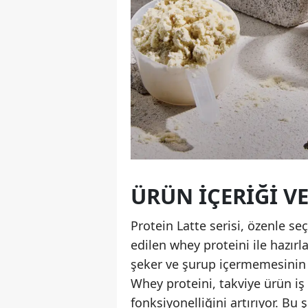
ÜRÜN İÇERIĞI VE
Protein Latte serisi, özenle se
edilen whey proteini ile hazırl
şeker ve şurup içermemesinin ya
Whey proteini, takviye ürün iş 
fonksiyonelliğini artırıyor. Bu ş