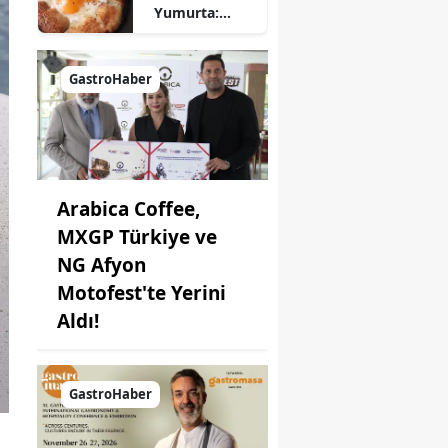
Yumurta:
Pratik ve
Farklı Bir
Kahvaltı
GastroHaber
Seçeneği
Arabica Coffee,
MXGP Türkiye ve
NG Afyon
Motofest'te Yerini
Aldı!
GastroHaber