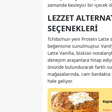
zamanda besleyici bir içecek d
LEZZET ALTERNA
SEÇENEKLERI
Tchibo’nun yeni Protein Latte ser
beğenisine sunulmuştur. Vanily
Latte Vanilla, bisküvi notalarıy
deneyim arayanlara hitap ediyor
önünde bulundurarak farklı su
mağazalarında, cam bardakta y
hale geliyor.
Kayse
#Gastro