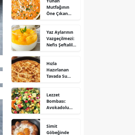
Yunan
Mutfağının
Öne Çıkan
Mezesi:
Tirokafteri
Yaz Aylarının
Nasıl Yapılır?
Vazgeçilmezi:
Nefis Şeftalili
Muhallebi
Tarifi!
Hızla
Hazırlanan
Tavada Su
Böreği Tarifi:
10 Dakikada
Lezzet
Sofralarınıza
Bombası:
Lezzet Katın!
Avokadolu
Mısır Salatası
Nasıl Yapılır?
Simit
Göbeğinde