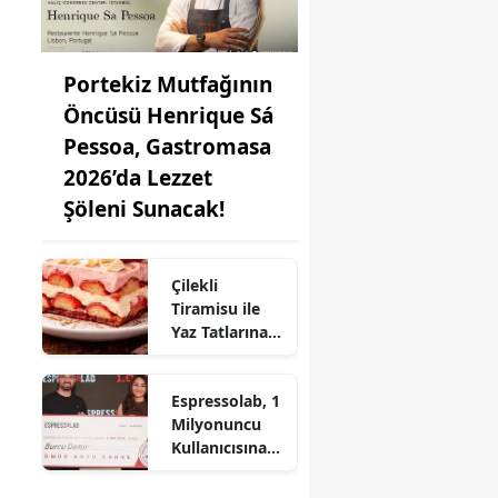
Portekiz Mutfağının
Öncüsü Henrique Sá
Pessoa, Gastromasa
2026’da Lezzet
Şöleni Sunacak!
Çilekli
Tiramisu ile
Yaz Tatlarına
Lezzet Katın:
Pratik Tarif!
Espressolab, 1
Milyonuncu
Kullanıcısına
Ömür Boyu
Ücretsiz Kahve