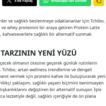
X'de Paylaş
Whatsapp'tan Gönder
ler ve sağlıklı beslenmeye odaklananlar için Tchibo,
 ve whey proteinini bir araya getiren Protein Latte
t, kahveseverlere sağlıklı bir alternatif sunmak
 TARZININ YENI YÜZÜ
r içecek olmanın ötesine geçerek günlük rutinlerin
. Tchibo, artan wellness trendlerine ve dengeli
anıt vermek için proteini kahve ile buluşturarak yeni
yenilikçi yaklaşım, sağlıklı yaşam biçimini benimseyen
lışkanlıklarını değiştiren bir alternatif sunuyor. İşte
a lezzetiyle değil, sağlıklı içeriğiyle de ön plana