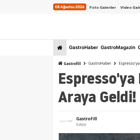
08 Ağustos 2026
Foto Galeriler
Video Gale
GastroHaber
GastroMagazin
G
GastroHaber
Espresso'ya 
Gastrofill
Espresso'ya P
Araya Geldi!
GastroFill
Editör