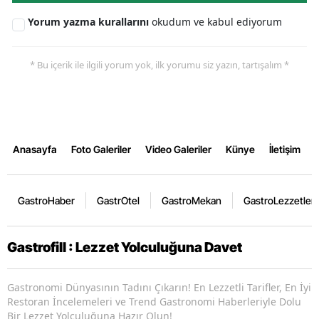
Yorum yazma kurallarını
okudum ve kabul ediyorum
* Bu içerik ile ilgili yorum yok, ilk yorumu siz yazın, tartışalım *
Anasayfa
Foto Galeriler
Video Galeriler
Künye
İletişim
GastroHaber
GastrOtel
GastroMekan
GastroLezzetler
Gastrofill : Lezzet Yolculuğuna Davet
Gastronomi Dünyasının Tadını Çıkarın! En Lezzetli Tarifler, En İyi
Restoran İncelemeleri ve Trend Gastronomi Haberleriyle Dolu
Bir Lezzet Yolculuğuna Hazır Olun!