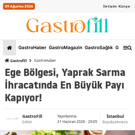
09 Ağustos 2026
İletişim
Künye
GastroHaber
GastroMagazin
GastroSağlık
GastroKi
GastroHaber
Gastrofill
Ege Bölgesi, Yaprak Sarma
İhracatında En Büyük Payı
Kapıyor!
GastroFill
İstanbul
Yayınlanma
21 Haziran 2026 - 20:05
Editör
Büyükçekmece