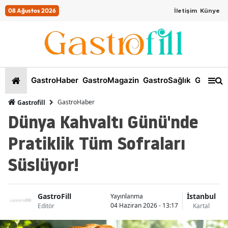
08 Ağustos 2026
İletişim
Künye
GastroHaber
GastroMagazin
GastroSağlık
GastroKi
GastroHaber
Gastrofill
Dünya Kahvaltı Günü'nde
Pratiklik Tüm Sofraları
Süslüyor!
GastroFill
İstanbul
Yayınlanma
04 Haziran 2026 - 13:17
Editör
Kartal