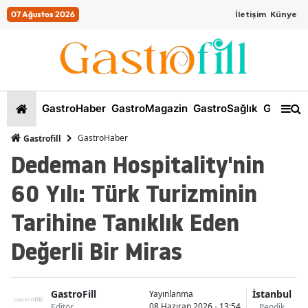
07 Ağustos 2026
İletişim
Künye
GastroHaber
GastroMagazin
GastroSağlık
GastroKi
GastroHaber
Gastrofill
Dedeman Hospitality'nin
60 Yılı: Türk Turizminin
Tarihine Tanıklık Eden
Değerli Bir Miras
GastroFill
İstanbul
Yayınlanma
08 Haziran 2026 - 13:54
Editör
Pendik