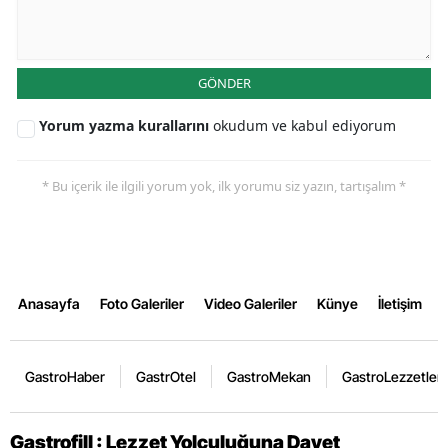
GÖNDER
Yorum yazma kurallarını
okudum ve kabul ediyorum
* Bu içerik ile ilgili yorum yok, ilk yorumu siz yazın, tartışalım *
Anasayfa
Foto Galeriler
Video Galeriler
Künye
İletişim
GastroHaber
GastrOtel
GastroMekan
GastroLezzetler
Gastrofill : Lezzet Yolculuğuna Davet