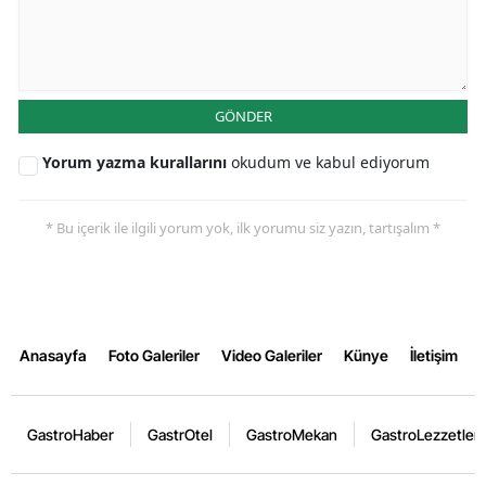
GÖNDER
Yorum yazma kurallarını
okudum ve kabul ediyorum
* Bu içerik ile ilgili yorum yok, ilk yorumu siz yazın, tartışalım *
Anasayfa
Foto Galeriler
Video Galeriler
Künye
İletişim
GastroHaber
GastrOtel
GastroMekan
GastroLezzetler