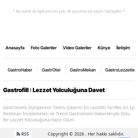
* Bu içerik ile ilgili yorum yok, ilk yorumu siz yazın, tartışalım *
Anasayfa
Foto Galeriler
Video Galeriler
Künye
İletişim
GastroHaber
GastrOtel
GastroMekan
GastroLezzetler
Gastrofill : Lezzet Yolculuğuna Davet
Gastronomi Dünyasının Tadını Çıkarın! En Lezzetli Tarifler, En İyi
Restoran İncelemeleri ve Trend Gastronomi Haberleriyle Dolu
Bir Lezzet Yolculuğuna Hazır Olun!
RSS
Copyright © 2026 . Her hakkı saklıdır.