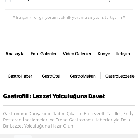
* Bu içerik ile ilgili yorum yok, ilk yorumu siz yazın, tartışalım *
Anasayfa
Foto Galeriler
Video Galeriler
Künye
İletişim
GastroHaber
GastrOtel
GastroMekan
GastroLezzetler
Gastrofill : Lezzet Yolculuğuna Davet
Gastronomi Dünyasının Tadını Çıkarın! En Lezzetli Tarifler, En İyi
Restoran İncelemeleri ve Trend Gastronomi Haberleriyle Dolu
Bir Lezzet Yolculuğuna Hazır Olun!